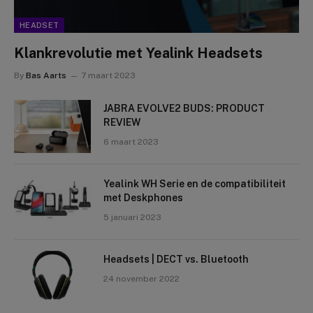
HEADSET
Klankrevolutie met Yealink Headsets
By
Bas Aarts
7 maart 2023
JABRA EVOLVE2 BUDS: PRODUCT
REVIEW
6 maart 2023
Yealink WH Serie en de compatibiliteit
met Deskphones
5 januari 2023
Headsets | DECT vs. Bluetooth
24 november 2022