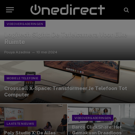
VIDEOVERGADERINGEN
Logitech Sight: De Tafelcamera Voor Elke
Ruimte
Pouya Azadnia
10 mei 2024
MOBIELE TELEFONIE
Crosscall X-Space: Transformeer Je Telefoon Tot
Computer
VIDEOVERGADERINGEN
LAATSTE NIEUWS
Barco ClickShare: Het
Poly Studio X: De Alles
Gemak van Draadloos