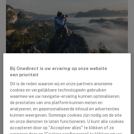
LAATSTE NIEUWS
Motorola Defy Satellite: Communiceer
Bij Onedirect is uw ervaring op onze website
een prioriteit
Overal Via Satelliet!
Dit is de reden waarom wij en onze partners anonieme
By
Lushanna Dijkstra
25 augustus 2023
cookies en vergelijkbare technologieën gebruiken
waarmee we uw navigatie-ervaring kunnen optimaliseren,
de prestaties van ons platform kunnen meten en
analyseren, en gepersonaliseerde inhoud en advertenties
kunnen weergeven. Sommige cookies zijn nodig om de site
en onze diensten te laten functioneren. U kunt alle cookies
accepteren door op "Accepteer alles" te klikken of ze