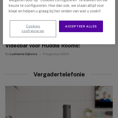
weigeren door op "Cookies configureren" te klikken om uw
keuze te configureren. Hoe dan ook, we staan altijd voor
klaar en helpen u graag bij het vinden van wat u zoekt!
Cookies
ACCEPTEER ALLES
LAATSTE NIEUWS
configureren
Yealink Meetingbar A10 : De Nieuw
Videobar voor Huddle Rooms!
By
Lushanna Dijkstra
11 augustus 2023
Vergadertelefonie