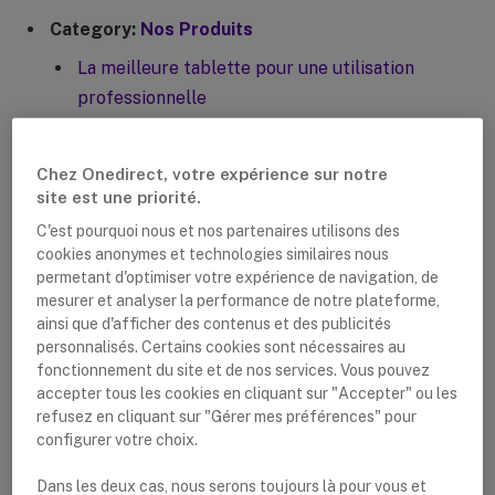
Category:
Nos Produits
La meilleure tablette pour une utilisation
professionnelle
Motorola CLP446e et Motorola CLP446
VoIP et SIP | Quelle est la différence?
Chez Onedirect, votre expérience sur notre
site est une priorité.
Talkies-Walkies | Les meilleures talkies-walkies
C'est pourquoi nous et nos partenaires utilisons des
sportifs en 2021
cookies anonymes et technologies similaires nous
Talkies-Walkies | Longue portée
permetant d'optimiser votre expérience de navigation, de
mesurer et analyser la performance de notre plateforme,
Talkies-Walkies | Quelle portée ai-je besoin?
ainsi que d'afficher des contenus et des publicités
personnalisés. Certains cookies sont nécessaires au
Talkies-Walkies | Différence entre VHF et UHF
fonctionnement du site et de nos services. Vous pouvez
Licence de talkie-walkie en Belgique
accepter tous les cookies en cliquant sur "Accepter" ou les
refusez en cliquant sur "Gérer mes préférences" pour
Cleyver Xdive: la dernière innovation!
configurer votre choix.
Le différence entre des talkies-walkies
Dans les deux cas, nous serons toujours là pour vous et