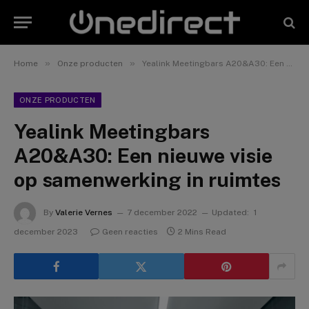
»
»
Home
Onze producten
Yealink Meetingbars A20&A30: Een nieuwe visie op samenwerking in ruimtes
ONZE PRODUCTEN
Yealink Meetingbars
A20&A30: Een nieuwe visie
op samenwerking in ruimtes
By
Valerie Vernes
7 december 2022
Updated:
1
december 2023
Geen reacties
2 Mins Read