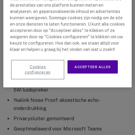
minimalisteert deze videobalk rommel en kunt u een
de prestaties van ons platform kunnen meten en
vergadering starten met een eenvoudige plug-in,
analyseren, en gepersonaliseerde inhoud en advertenties
kunnen weergeven. Sommige cookies zijn nodig om de site
waardoor u geen last heeft van overbodige draden.
en onze diensten te laten functioneren. U kunt alle cookies
accepteren door op "Accepteer alles" te klikken of ze
Sterke punten A20:
weigeren door op "Cookies configureren" te klikken om uw
keuze te configureren. Hoe dan ook, we staan altijd voor
klaar en helpen u graag bij het vinden van wat u zoekt!
Geïntegreerde 20MP-lens
133º gezichtsveld
Cookies
ACCEPTEER ALLES
Auto framing + speaker tracking inbegrepen
configureren
Full-duplex geluid: serie van 8 MEMS-microfoons +
5W-luidspreker
Yealink Noise Proof: akoestische echo-
onderdrukking
Privacysluiter gemonteerd
Geoptimaliseerd voor Microsoft Teams