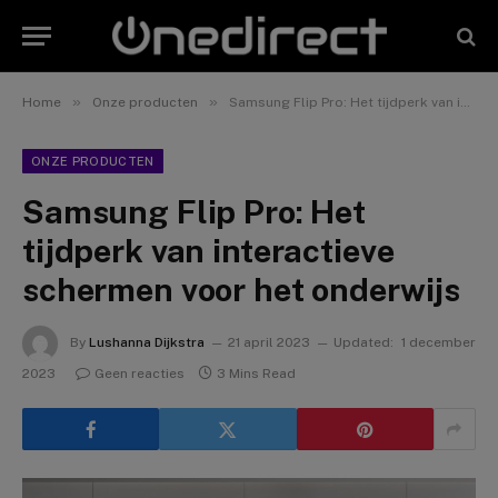
»
»
Home
Onze producten
Samsung Flip Pro: Het tijdperk van interactieve schermen voor het onderwijs
ONZE PRODUCTEN
Samsung Flip Pro: Het
tijdperk van interactieve
schermen voor het onderwijs
By
Lushanna Dijkstra
21 april 2023
Updated:
1 december
2023
Geen reacties
3 Mins Read