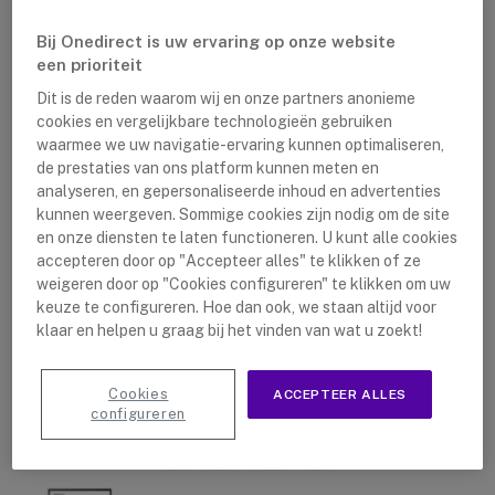
technologie van de Flip Pro serie leerkrachten de
Bij Onedirect is uw ervaring op onze website
middelen voor succesvol lesgeven, waarbij
een prioriteit
betrokkenheid, samenwerking en vertrouwen van de
Dit is de reden waarom wij en onze partners anonieme
leerlingen behouden blijven.
cookies en vergelijkbare technologieën gebruiken
waarmee we uw navigatie-ervaring kunnen optimaliseren,
de prestaties van ons platform kunnen meten en
analyseren, en gepersonaliseerde inhoud en advertenties
Het slanke ontwerp biedt zowel eenvoud als
kunnen weergeven. Sommige cookies zijn nodig om de site
interactiviteit. IR Touch-technologie maakt schrijven
en onze diensten te laten functioneren. U kunt alle cookies
accepteren door op "Accepteer alles" te klikken of ze
en tekenen met 20 verschillende aanraakniveaus
weigeren door op "Cookies configureren" te klikken om uw
mogelijk. De shermen zijn speciaal ontworpen voor het
keuze te configureren. Hoe dan ook, we staan altijd voor
onderwijs en heeft een ingebouwde handgreep aan de
klaar en helpen u graag bij het vinden van wat u zoekt!
achterkant voor eenvoudig verplaatsen van lokaal naar
lokaal.
Cookies
ACCEPTEER ALLES
configureren