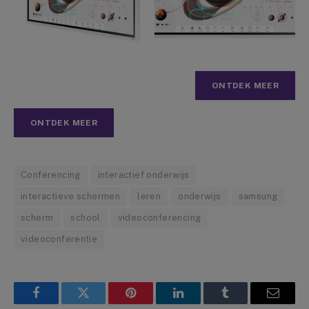
ONTDEK MEER
ONTDEK MEER
Conferencing
interactief onderwijs
interactieve schermen
leren
onderwijs
samsung
scherm
school
videoconferencing
videoconferentie
Facebook
Twitter
Pinterest
LinkedIn
Tumblr
Email