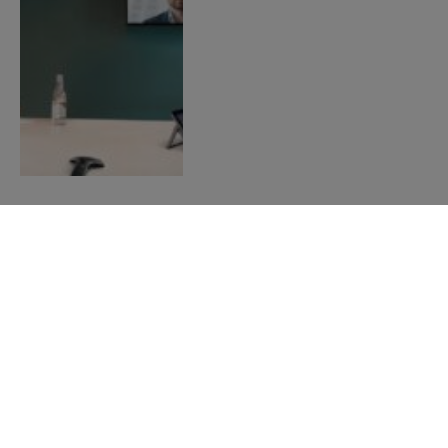
Nieuwste artikelen
Logitech Sight: De Tafelcamera Voor
Elke Ruimte
10 mei 2024
Crosscall X-Space: Transformeer Je