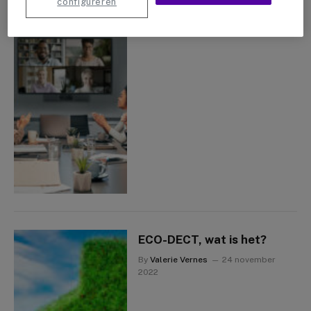
configureren
By
Valerie Vernes
7 december 2022
ECO-DECT, wat is het?
By
Valerie Vernes
24 november
2022