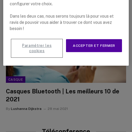
By
Lushanna Dijkstra
16 mars 2022
configurer votre choix.
Dans les deux cas, nous serons toujours là pour vous et
ravis de pouvoir vous aider à trouver ce dont vous avez
besoin !
Paramétrer les
ACCEPTER ET FERMER
cookies
CASQUE
Casques Bluetooth | Les meilleurs 10 de
2021
By
Lushanna Dijkstra
28 mai 2021
Téléconference