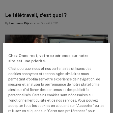
Le télétravail, c’est quoi ?
By
Lushanna Dijkstra
5 avril 2022
Chez Onedirect, votre expérience sur notre
site est une priorité.
C'est pourquoi nous et nos partenaires utilisons des
cookies anonymes et technologies similaires nous
permetant d'optimiser votre expérience de navigation, de
mesurer et analyser la performance de notre plateforme,
ainsi que d'afficher des contenus et des publicités
CASQUE
personnalisés. Certains cookies sont nécessaires au
EPOS Manager | Gestion des appareils
fonctionnement du site et de nos services. Vous pouvez
accepter tous les cookies en cliquant sur "Accepter" ou les
audios pour une productivité accrue:
refusez en cliquant sur "Gérer mes préférences" pour