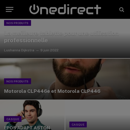
NOS PRODUITS
La meilleure tablette pour une utilisation
professionnelle
Lushanna Dijkstra
9 juin 2022
NOS PRODUITS
Motorola CLP446e et Motorola CLP446
CASQUE
CASQUE
EPOS ADAPT ASTON