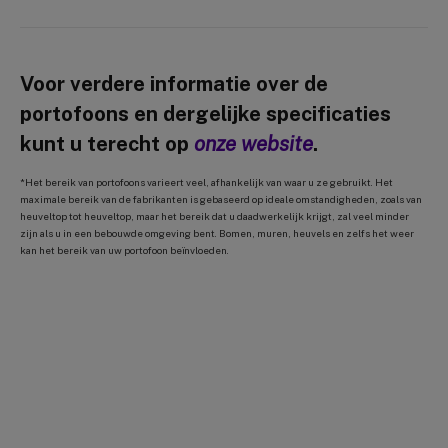
Voor verdere informatie over de
portofoons en dergelijke specificaties
kunt u terecht op
onze website
.
*Het bereik van portofoons varieert veel, afhankelijk van waar u ze gebruikt. Het
maximale bereik van de fabrikanten is gebaseerd op ideale omstandigheden, zoals van
heuveltop tot heuveltop, maar het bereik dat u daadwerkelijk krijgt, zal veel minder
zijn als u in een bebouwde omgeving bent. Bomen, muren, heuvels en zelfs het weer
kan het bereik van uw portofoon beïnvloeden.