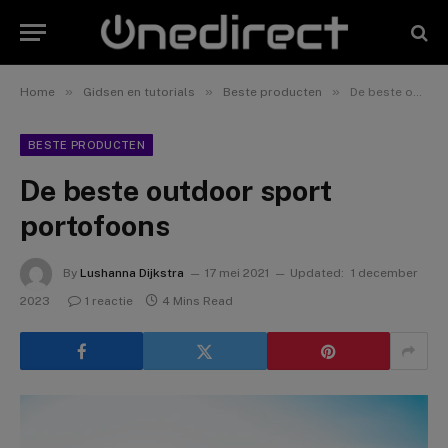
»
»
»
Home
Gidsen en tutorials
Beste producten
De beste outdoor sport portofoons
BESTE PRODUCTEN
De beste outdoor sport
portofoons
By
Lushanna Dijkstra
17 mei 2021
Updated:
1 december
2023
1 reactie
4 Mins Read