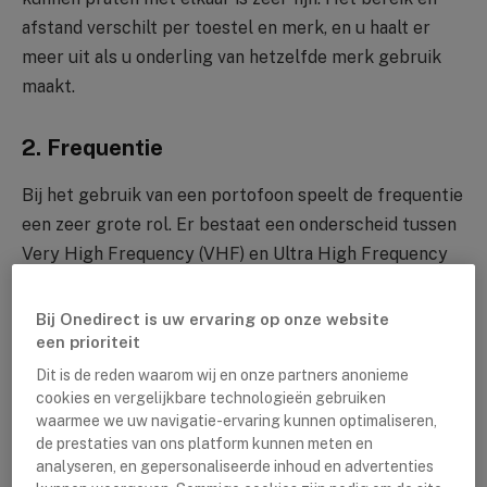
afstand verschilt per toestel en merk, en u haalt er
meer uit als u onderling van hetzelfde merk gebruik
maakt.
2. Frequentie
Bij het gebruik van een portofoon speelt de frequentie
een zeer grote rol. Er bestaat een onderscheid tussen
Very High Frequency (VHF) en Ultra High Frequency
(UHF). Vergunningsvrije portofoons hebben een lagere
frequentie door overheidsbeleid en de portofoons met
Bij Onedirect is uw ervaring op onze website
een vergunning kunnen zowel op VHF als op UHF
een prioriteit
worden geprogrammeerd (verschilt per merk en
Dit is de reden waarom wij en onze partners anonieme
cookies en vergelijkbare technologieën gebruiken
toestel).
waarmee we uw navigatie-ervaring kunnen optimaliseren,
de prestaties van ons platform kunnen meten en
analyseren, en gepersonaliseerde inhoud en advertenties