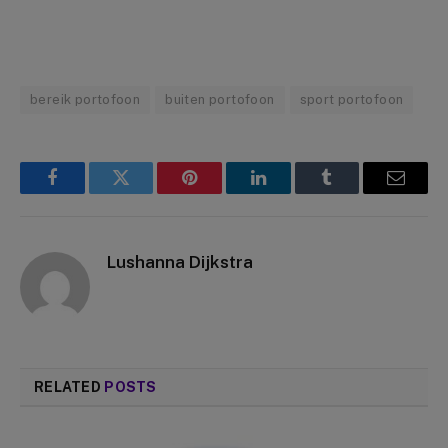
bereik portofoon
buiten portofoon
sport portofoon
Facebook
Twitter
Pinterest
LinkedIn
Tumblr
Email
Lushanna Dijkstra
RELATED
POSTS