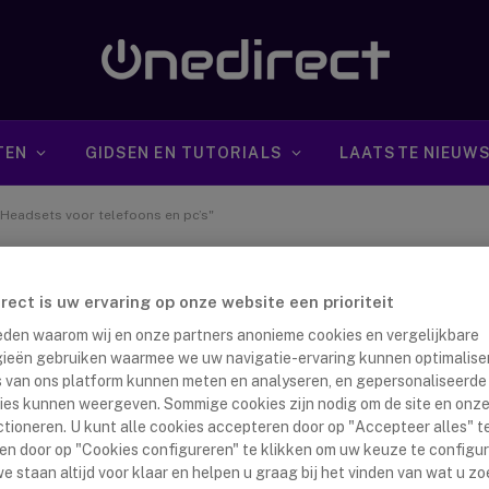
TEN
GIDSEN EN TUTORIALS
LAATSTE NIEUW
"Headsets voor telefoons en pc’s"
irect is uw ervaring op onze website een prioriteit
 reden waarom wij en onze partners anonieme cookies en vergelijkbare
ieën gebruiken waarmee we uw navigatie-ervaring kunnen optimalise
s van ons platform kunnen meten en analyseren, en gepersonaliseerde
ies kunnen weergeven. Sommige cookies zijn nodig om de site en onze
ctioneren. U kunt alle cookies accepteren door op "Accepteer alles" te
en door op "Cookies configureren" te klikken om uw keuze te configu
e staan altijd voor klaar en helpen u graag bij het vinden van wat u zo