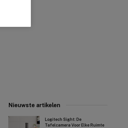
Nieuwste artikelen
Logitech Sight: De
Tafelcamera Voor Elke Ruimte