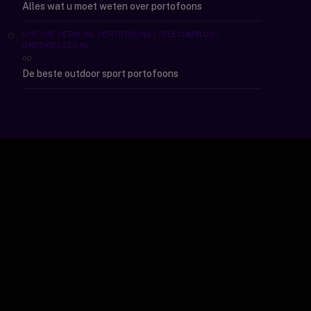
Alles wat u moet weten over portofoons
UHF VHF VERSCHIL PORTOFOONS | TELECOMBLOG |
ONEDIRECT.CO.NL
op
De beste outdoor sport portofoons