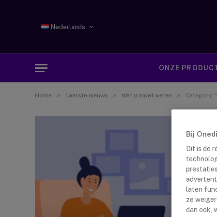
Nederlands
ONZE PRODUC
»
»
»
Home
Laatste nieuws
Wat u moet weten
Category: 
Bij Oned
Dit is de
technolog
prestatie
advertent
laten fun
ze weiger
dan ook, w