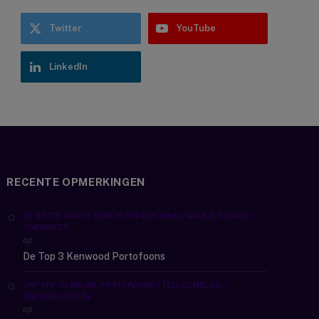
Twitter
YouTube
LinkedIn
RECENTE OPMERKINGEN
DE BESTE GROOT BEREIK PORTOFOONS | WALKIE TALKIES |
ONEDIRECT
op
De Top 3 Kenwood Portofoons
UHF VHF VERSCHIL PORTOFOONS | TELECOMBLOG |
ONEDIRECT.CO.NL
op