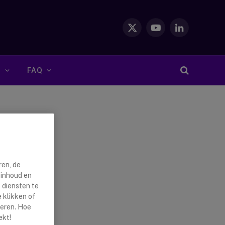
X
YouTube
LinkedIn
(Twitter)
S
FAQ
ren, de
 inhoud en
 diensten te
 klikken of
reren. Hoe
ekt!