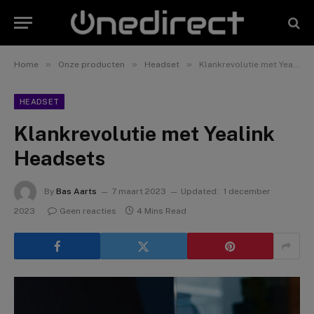
»
»
»
Home
Onze producten
Headset
Klankrevolutie met Yealink Headsets
HEADSET
Klankrevolutie met Yealink
Headsets
By
Bas Aarts
7 maart 2023
Updated:
1 december
2023
Geen reacties
4 Mins Read