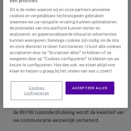
een prioriteit
nemen.
Dit is de reden waarom wij en onze partners anonieme
Automatische draagdetectie
: Zodra u de headset
cookies en vergelijkbare technologieën gebruiken
opzet, zijn alle functies gereed voor een perfecte
waarmee we uw navigatie-ervaring kunnen optimaliseren,
de prestaties van ons platform kunnen meten en
geluidservaring.
analyseren, en gepersonaliseerde inhoud en advertenties
Flexibele microfoonarm
: De microfoonarm kan
kunnen weergeven. Sommige cookies zijn nodig om de site
en onze diensten te laten functioneren. U kunt alle cookies
worden ingetrokken en volledig worden verborgen,
accepteren door op "Accepteer alles" te klikken of ze
of normaal naar uw mond worden uitgeschoven. U
weigeren door op "Cookies configureren" te klikken om uw
kunt de headset gebruiken met de microfoonarm
keuze te configureren. Hoe dan ook, we staan altijd voor
in- of uitgeschoven.
klaar en helpen u graag bij het vinden van wat u zoekt!
Ruisonderdrukking
: Dankzij de Acoustic Shield-
Cookies
technologie, die achtergrondgeluid onderdrukt met
ACCEPTEER ALLES
configureren
behulp van geïntegreerde microfoons, en dankzij
de passieve (oorkussens) en actieve (ANC-knop op
de BH76) ruisonderdrukking wordt de kwaliteit van
uw communicatie aanzienlijk verbeterd.