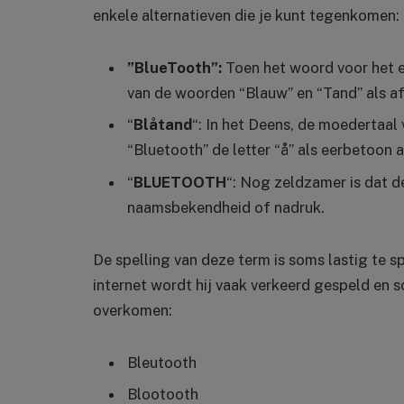
enkele alternatieven die je kunt tegenkomen:
”BlueTooth”:
Toen het woord voor het e
van de woorden “Blauw” en “Tand” als a
“
Blåtand
“: In het Deens, de moedertaal
“Bluetooth” de letter “å” als eerbetoon 
“
BLUETOOTH
“: Nog zeldzamer is dat d
naamsbekendheid of nadruk.
De spelling van deze term is soms lastig te s
internet wordt hij vaak verkeerd gespeld en
overkomen:
Bleutooth
Blootooth