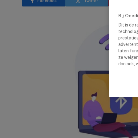
Facebook
Twitter
Pinter
Bij Oned
Dit is de
technolog
prestatie
advertent
laten fun
ze weiger
dan ook, w