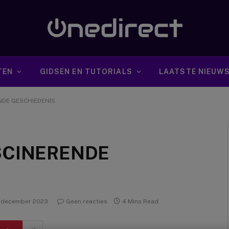
TEN
GIDSEN EN TUTORIALS
LAATSTE NIEUW
NDE GESCHIEDENIS
SCINERENDE
1 december 2023
Geen reacties
4 Mins Read