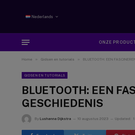
Nederlands
ONZE PRODUC
»
»
Home
Gidsen en tutorials
BLUETOOTH: EEN FASCINERE
GIDSEN EN TUTORIALS
BLUETOOTH: EEN FA
GESCHIEDENIS
By
Lushanna Dijkstra
10 augustus 2023
Updated: