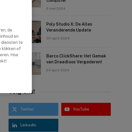
Computer
6 mei 2024
Poly Studio X: De Alles
ren, de
Veranderende Update
 inhoud en
30 april 2024
 diensten te
 klikken of
reren. Hoe
Barco ClickShare: Het Gemak
ekt!
van Draadloos Vergaderen!
24 april 2024
Volg ons!
Twitter
YouTube
LinkedIn