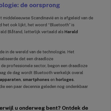
logie: de oorsprong
t middeleeuwse Scandinavië en is afgeleid van de
d het ook lijkt, het woord “Bluetooth” is
ld Blåtand, letterlijk vertaald als
Harald
ede in de wereld van de technologie. Het
realiseerde dat een draadloze
de professionele sector, begon een draadloze
aag de dag wordt Bluetooth werkelijk overal
sapparaten
,
smartphones
en
horloges
.
 die een paar decennia geleden nog ondenkbaar
terwijl u onderweg bent? Ontdek de