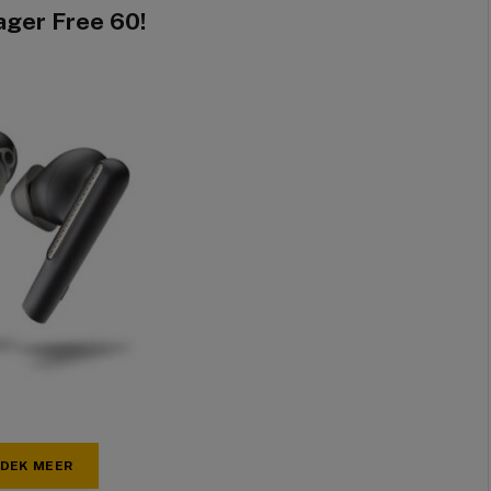
ager Free 60!
DEK MEER