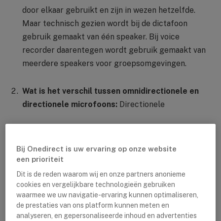
door elkaar gebruikt en zijn in wezen hetzelfde.
Maar technisch gezien wordt bij de dictafoon
gebruik gemaakt van één speaker. Bij voice
recorder daarentegen wordt gebruik gemaakt van
meerdere speakers voor groepsomgevingen.
Wat is het verschil tussen omnidirectionele en
directionele microfoons:
Directionele
Bij Onedirect is uw ervaring op onze website
een prioriteit
Dit is de reden waarom wij en onze partners anonieme
cookies en vergelijkbare technologieën gebruiken
waarmee we uw navigatie-ervaring kunnen optimaliseren,
de prestaties van ons platform kunnen meten en
analyseren, en gepersonaliseerde inhoud en advertenties