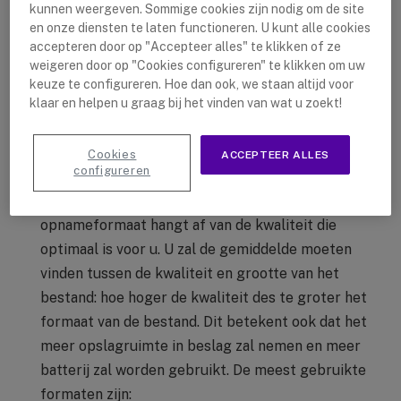
microfoons zijn microfoons waarbij audio tot een
kunnen weergeven. Sommige cookies zijn nodig om de site
en onze diensten te laten functioneren. U kunt alle cookies
bepaalde richting worden opgenomen, dus niet 360
accepteren door op "Accepteer alles" te klikken of ze
graden. Bij omnidirectionele microfoons wordt
weigeren door op "Cookies configureren" te klikken om uw
geluid wel 360 graden opgenomen, wat natuurlijk
keuze te configureren. Hoe dan ook, we staan altijd voor
ideaal is voor vergaderingen. Het nadeel hiervan is
klaar en helpen u graag bij het vinden van wat u zoekt!
dat het soms ongewenste geluid ook zal opnemen.
Maar voor vergaderingen is het wel heel handig.
Cookies
ACCEPTEER ALLES
configureren
Wat is het beste opnameformaat?:
Het beste
opnameformaat hangt af van de kwaliteit die
optimaal is voor u. U zal de gemiddelde moeten
vinden tussen de kwaliteit en grootte van het
bestand: hoe hoger de kwaliteit des te groter het
formaat van de bestand. Dit betekent ook dat het
meer opslagruimte in beslag zal nemen en meer
batterij zal worden gebruikt. De meest gebruikte
formaten zijn: