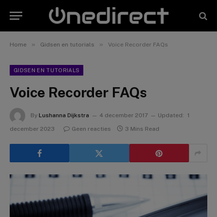
»
»
Home
Gidsen en tutorials
Voice Recorder FAQs
GIDSEN EN TUTORIALS
Voice Recorder FAQs
By
Lushanna Dijkstra
4 december 2017
Updated:
1
december 2023
Geen reacties
3 Mins Read