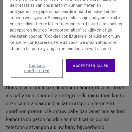
gratis smartphone app
.
de prestaties van ons platform kunnen meten en
analyseren, en gepersonaliseerde inhoud en advertenties
Het volledige systeem is te besturen vanaf uw
kunnen weergeven. Sommige cookies zijn nodig om de site
en onze diensten te laten functioneren. U kunt alle cookies
smartphone door middel van de app. Hiermee kunt u
accepteren door op "Accepteer alles" te klikken of ze
live camerabeelden bekijken, uw elektronische
weigeren door op "Cookies configureren" te klikken om uw
apparaten aan- en uitzetten, het systeem (de)activeren,
keuze te configureren. Hoe dan ook, we staan altijd voor
klaar en helpen u graag bij het vinden van wat u zoekt!
en push notificaties ontvangen.
Alle aangesloten apparaten zijn vanuit deze app te
Cookies
ACCEPTEER ALLES
configureren
besturen, waar u ook bent!
Denk bijvoorbeeld aan de indoor camera; deze is ideaal
als babyfoon. Door de geïntegreerde microfoon kunt u
deze camera slaapliedjes laten afspelen of er zelf
doorheen praten. U kunt uw baby dan vanaf een andere
kamer in de gaten houden en notificaties op uw
telefoon ontvangen als uw baby bijvoorbeeld