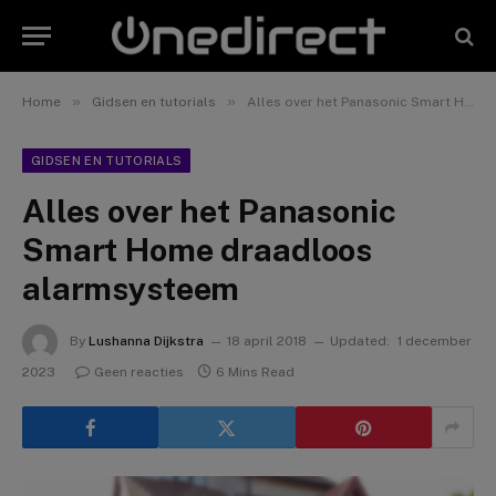
»
»
Home
Gidsen en tutorials
Alles over het Panasonic Smart Home draadloos alarmsysteem
GIDSEN EN TUTORIALS
Alles over het Panasonic
Smart Home draadloos
alarmsysteem
By
Lushanna Dijkstra
18 april 2018
Updated:
1 december
2023
Geen reacties
6 Mins Read