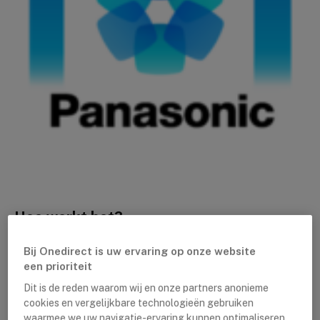
Hoe werkt het?
Het centrale punt van dit systeem is de Hub, een klein
Bij Onedirect is uw ervaring op onze website
een prioriteit
apparaatje dat u in uw huis plaatst en dat alle Smart
Home apparaten met elkaar verbindt. Tevens is de
Dit is de reden waarom wij en onze partners anonieme
cookies en vergelijkbare technologieën gebruiken
Hub verbonden met WiFi en hierdoor ook met de
waarmee we uw navigatie-ervaring kunnen optimaliseren,