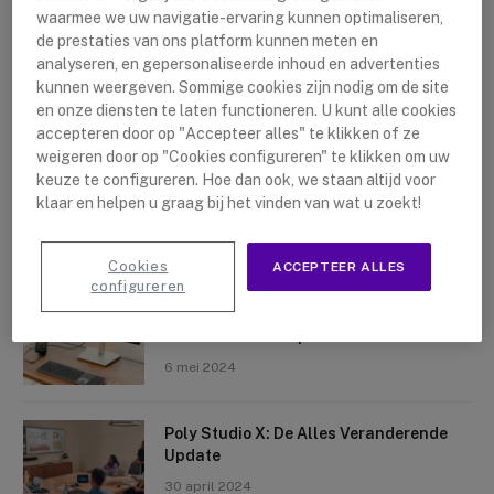
waarmee we uw navigatie-ervaring kunnen optimaliseren,
de prestaties van ons platform kunnen meten en
analyseren, en gepersonaliseerde inhoud en advertenties
kunnen weergeven. Sommige cookies zijn nodig om de site
en onze diensten te laten functioneren. U kunt alle cookies
accepteren door op "Accepteer alles" te klikken of ze
Nieuwste artikelen
weigeren door op "Cookies configureren" te klikken om uw
keuze te configureren. Hoe dan ook, we staan altijd voor
Logitech Sight: De Tafelcamera Voor
klaar en helpen u graag bij het vinden van wat u zoekt!
Elke Ruimte
10 mei 2024
Cookies
ACCEPTEER ALLES
configureren
Crosscall X-Space: Transformeer Je
Telefoon Tot Computer
6 mei 2024
Poly Studio X: De Alles Veranderende
Update
30 april 2024