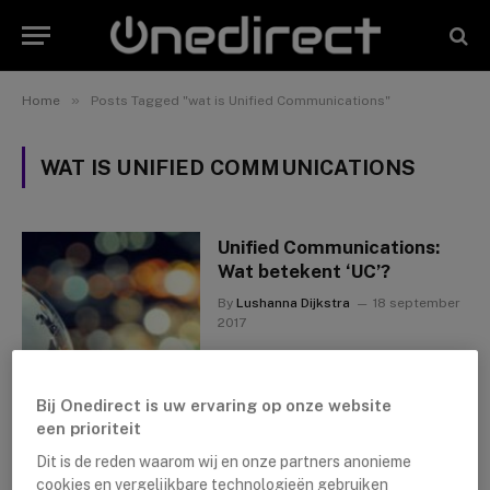
»
Home
Posts Tagged "wat is Unified Communications"
WAT IS UNIFIED COMMUNICATIONS
Unified Communications:
Wat betekent ‘UC’?
By
Lushanna Dijkstra
18 september
2017
Bij Onedirect is uw ervaring op onze website
een prioriteit
Dit is de reden waarom wij en onze partners anonieme
cookies en vergelijkbare technologieën gebruiken