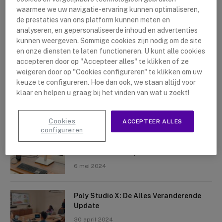
waarmee we uw navigatie-ervaring kunnen optimaliseren,
de prestaties van ons platform kunnen meten en
analyseren, en gepersonaliseerde inhoud en advertenties
kunnen weergeven. Sommige cookies zijn nodig om de site
en onze diensten te laten functioneren. U kunt alle cookies
accepteren door op "Accepteer alles" te klikken of ze
Nieuwste artikelen
weigeren door op "Cookies configureren" te klikken om uw
keuze te configureren. Hoe dan ook, we staan altijd voor
Logitech Sight: De Tafelcamera Voor
klaar en helpen u graag bij het vinden van wat u zoekt!
Elke Ruimte
10 mei 2024
Cookies
ACCEPTEER ALLES
configureren
Crosscall X-Space: Transformeer Je
Telefoon Tot Computer
6 mei 2024
Poly Studio X: De Alles Veranderende
Update
30 april 2024