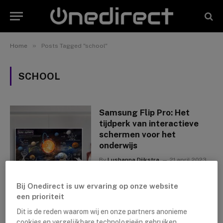
»
Home
Posts Tagged "school"
SCHOOL
Samsung Flip Pro: Het
tijdperk van interactieve
schermen voor het
onderwijs
By
Lushanna Dijkstra
21 april 2023
Bij Onedirect is uw ervaring op onze website
een prioriteit
Dit is de reden waarom wij en onze partners anonieme
cookies en vergelijkbare technologieën gebruiken