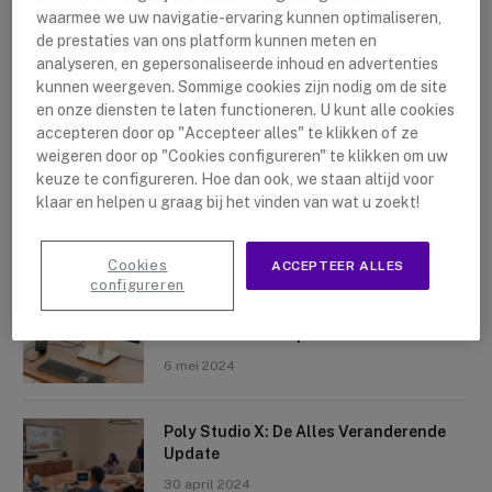
waarmee we uw navigatie-ervaring kunnen optimaliseren,
de prestaties van ons platform kunnen meten en
analyseren, en gepersonaliseerde inhoud en advertenties
kunnen weergeven. Sommige cookies zijn nodig om de site
en onze diensten te laten functioneren. U kunt alle cookies
accepteren door op "Accepteer alles" te klikken of ze
Nieuwste artikelen
weigeren door op "Cookies configureren" te klikken om uw
keuze te configureren. Hoe dan ook, we staan altijd voor
Logitech Sight: De Tafelcamera Voor
klaar en helpen u graag bij het vinden van wat u zoekt!
Elke Ruimte
10 mei 2024
Cookies
ACCEPTEER ALLES
configureren
Crosscall X-Space: Transformeer Je
Telefoon Tot Computer
6 mei 2024
Poly Studio X: De Alles Veranderende
Update
30 april 2024