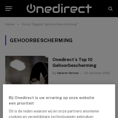
»
Home
Posts Tagged "gehoorbescherming"
GEHOORBESCHERMING
Onedirect´s Top 10
Gehoorbescherming
By
Valerie Vernes
25 oktober 2022
Bij Onedirect is uw ervaring op onze website
een prioriteit
Dit is de reden waarom wij en onze partners anonieme
cookies en vergelijkbare technologieën gebruiken