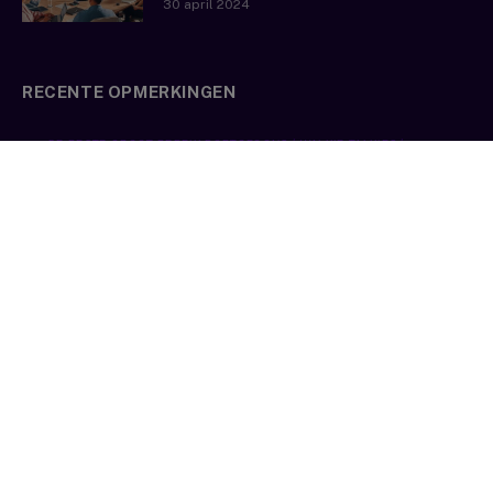
30 april 2024
RECENTE OPMERKINGEN
DE BESTE GROOT BEREIK PORTOFOONS | WALKIE TALKIES |
ONEDIRECT
op
De Top 3 Kenwood Portofoons
UHF VHF VERSCHIL PORTOFOONS | TELECOMBLOG | ONEDIRECT.CO.NL
op
Alles wat u moet weten over portofoons
UHF VHF VERSCHIL PORTOFOONS | TELECOMBLOG | ONEDIRECT.CO.NL
op
De beste outdoor sport portofoons