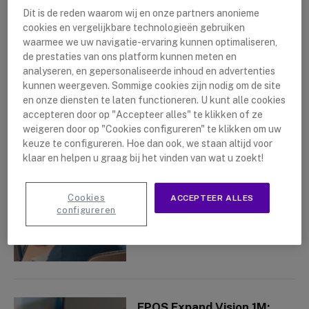
Dit is de reden waarom wij en onze partners anonieme
cookies en vergelijkbare technologieën gebruiken
waarmee we uw navigatie-ervaring kunnen optimaliseren,
de prestaties van ons platform kunnen meten en
analyseren, en gepersonaliseerde inhoud en advertenties
Poly Studio X: De Alles
kunnen weergeven. Sommige cookies zijn nodig om de site
Veranderende Update
en onze diensten te laten functioneren. U kunt alle cookies
By
Pouya Azadnia
30 april 2024
accepteren door op "Accepteer alles" te klikken of ze
weigeren door op "Cookies configureren" te klikken om uw
keuze te configureren. Hoe dan ook, we staan altijd voor
klaar en helpen u graag bij het vinden van wat u zoekt!
Cookies
ACCEPTEER ALLES
configureren
EPOS Expand Vision 1M;