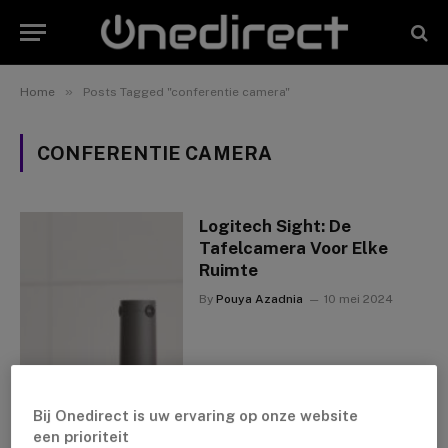
»
Home
Posts Tagged "conferentie camera"
CONFERENTIE CAMERA
Logitech Sight: De
Tafelcamera Voor Elke
Ruimte
By
Pouya Azadnia
10 mei 2024
Bij Onedirect is uw ervaring op onze website
een prioriteit