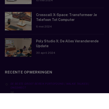
10 mei 2024
Crosscall X-Space: Transformeer Je
Telefoon Tot Computer
6 mei 2024
Poly Studio X: De Alles Veranderende
Update
30 april 2024
RECENTE OPMERKINGEN
DE BESTE GROOT BEREIK PORTOFOONS | WALKIE TALKIES |
ONEDIRECT
op
De Top 3 Kenwood Portofoons
UHF VHF VERSCHIL PORTOFOONS | TELECOMBLOG | ONEDIRECT.CO.NL