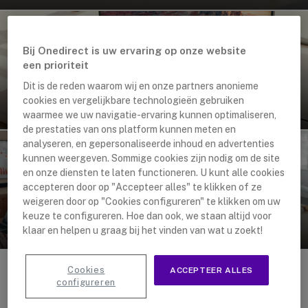
Bij Onedirect is uw ervaring op onze website
een prioriteit
MOBIELE TELEFONIE
Dit is de reden waarom wij en onze partners anonieme
Crosscall X-Space: Transformeer Je Telefoon Tot
cookies en vergelijkbare technologieën gebruiken
Computer
waarmee we uw navigatie-ervaring kunnen optimaliseren,
de prestaties van ons platform kunnen meten en
analyseren, en gepersonaliseerde inhoud en advertenties
kunnen weergeven. Sommige cookies zijn nodig om de site
en onze diensten te laten functioneren. U kunt alle cookies
VIDEOVERGADERINGEN
accepteren door op "Accepteer alles" te klikken of ze
LAATSTE NIEUWS
weigeren door op "Cookies configureren" te klikken om uw
Barco ClickShare: Het
Poly Studio X: De Alles
Gemak van Draadloos
keuze te configureren. Hoe dan ook, we staan altijd voor
Veranderende Update
Vergaderen!
klaar en helpen u graag bij het vinden van wat u zoekt!
Cookies
ACCEPTEER ALLES
configureren
DEFAULT NL