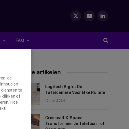
X
YouTube
LinkedIn
(Twitter)
S
FAQ
Nieuwste artikelen
ren, de
 inhoud en
Logitech Sight: De
 diensten te
Tafelcamera Voor Elke Ruimte
 klikken of
10 mei 2024
reren. Hoe
ekt!
Crosscall X-Space:
Transformeer Je Telefoon Tot