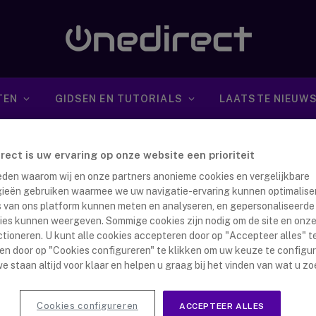
TEN
GIDSEN EN TUTORIALS
LAATSTE NIEUW
irect is uw ervaring op onze website een prioriteit
 reden waarom wij en onze partners anonieme cookies en vergelijkbare
ieën gebruiken waarmee we uw navigatie-ervaring kunnen optimalise
s van ons platform kunnen meten en analyseren, en gepersonaliseerde
ies kunnen weergeven. Sommige cookies zijn nodig om de site en onze
S60: s´Werelds eerste Smartphone met
ctioneren. U kunt alle cookies accepteren door op "Accepteer alles" te
en door op "Cookies configureren" te klikken om uw keuze te configu
tebeeldcamera
e staan altijd voor klaar en helpen u graag bij het vinden van wat u zo
nna Dijkstra
27 maart 2017
afgelopen jaar heeft een nieuwe robuuste smartphone de
Cookies configureren
ACCEPTEER ALLES