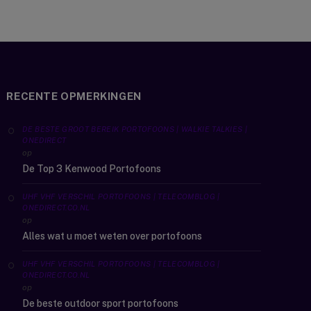
RECENTE OPMERKINGEN
DE BESTE GROOT BEREIK PORTOFOONS | WALKIE TALKIES |
ONEDIRECT
op
De Top 3 Kenwood Portofoons
UHF VHF VERSCHIL PORTOFOONS | TELECOMBLOG |
ONEDIRECT.CO.NL
op
Alles wat u moet weten over portofoons
UHF VHF VERSCHIL PORTOFOONS | TELECOMBLOG |
ONEDIRECT.CO.NL
op
De beste outdoor sport portofoons