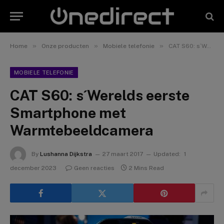
»
»
»
Home
Onze producten
Mobiele telefonie
CAT S60: s´Werelds eerste Smartphone met Warmtebeeldcamera
MOBIELE TELEFONIE
CAT S60: s´Werelds eerste
Smartphone met
Warmtebeeldcamera
By
Lushanna Dijkstra
27 maart 2017
Updated:
1
december 2023
Geen reacties
2 Mins Read