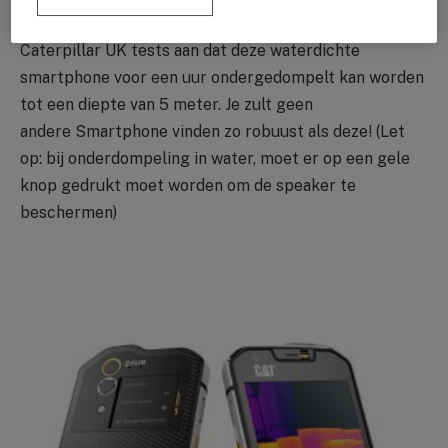
een periode van 30 minuten. Echter, tonen de
Caterpillar UK tests aan dat deze waterdichte
smartphone voor een uur ondergedompelt kan worden
tot een diepte van 5 meter. Je zult geen
andere Smartphone vinden zo robuust als deze! (Let
op: bij onderdompeling in water, moet er op een gele
knop gedrukt moet worden om de speaker te
beschermen)