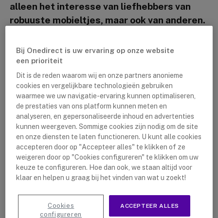
alleen het interesse van liefhebbers van
robuuste mobieltjes, maar ook van anderen.
De robuuste smartphone van Caterpillar is s
´werelds
eerste en enige
smartphone met
Bij Onedirect is uw ervaring op onze website
warmtebeeldcamera. Deze innovatieve
een prioriteit
functie dient als hulpmiddel voor de zware
Dit is de reden waarom wij en onze partners anonieme
cookies en vergelijkbare technologieën gebruiken
industrie, extreme sporters, electriciëns,
waarmee we uw navigatie-ervaring kunnen optimaliseren,
etc.
de prestaties van ons platform kunnen meten en
analyseren, en gepersonaliseerde inhoud en advertenties
kunnen weergeven. Sommige cookies zijn nodig om de site
Robuust & Waterdicht
en onze diensten te laten functioneren. U kunt alle cookies
accepteren door op "Accepteer alles" te klikken of ze
Een van de indrukwekkendste functies van deze
weigeren door op "Cookies configureren" te klikken om uw
telefoon is zonder twijfel zijn robuustheid, met een IP-
keuze te configureren. Hoe dan ook, we staan altijd voor
score van
IP68
. Wat nog indrukwekkender is, is het
klaar en helpen u graag bij het vinden van wat u zoekt!
feit dat het deze waardering zelfs overtreft.
Toestellen met een IP68-waardering kunnen
Cookies
ACCEPTEER ALLES
configureren
ondergedompeld worden in water (tot 1,5 meter) voor