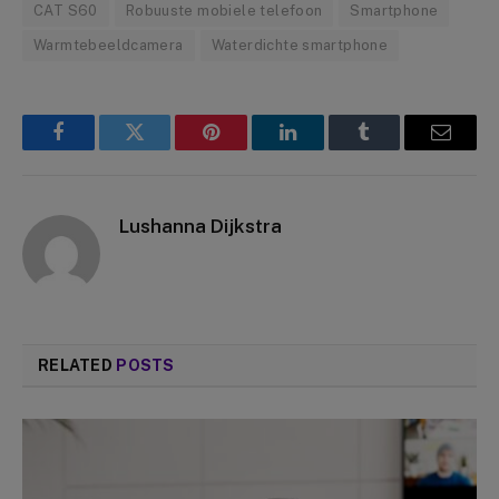
CAT S60
Robuuste mobiele telefoon
Smartphone
Warmtebeeldcamera
Waterdichte smartphone
Facebook
Twitter
Pinterest
LinkedIn
Tumblr
Email
Lushanna Dijkstra
RELATED
POSTS