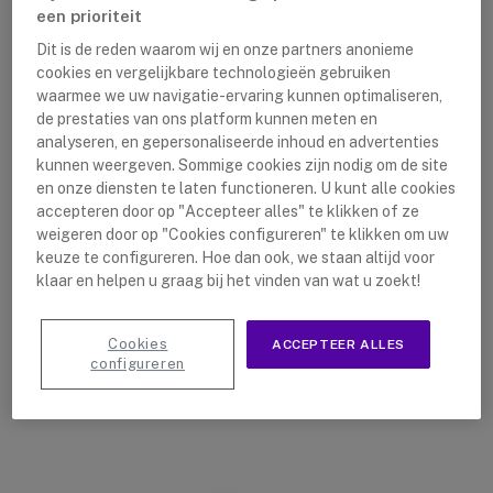
nadeel van analoge portofoons is dat deze eenvoudig
een prioriteit
af te luisteren zijn. Dit komt doordat de kanalen voor
Dit is de reden waarom wij en onze partners anonieme
iedereen toegankelijk zijn.
cookies en vergelijkbare technologieën gebruiken
waarmee we uw navigatie-ervaring kunnen optimaliseren,
de prestaties van ons platform kunnen meten en
Voordelen
analyseren, en gepersonaliseerde inhoud en advertenties
kunnen weergeven. Sommige cookies zijn nodig om de site
en onze diensten te laten functioneren. U kunt alle cookies
Goedkoper dan digitaal
accepteren door op "Accepteer alles" te klikken of ze
Eenvoudig in gebruik te nemen
weigeren door op "Cookies configureren" te klikken om uw
keuze te configureren. Hoe dan ook, we staan altijd voor
Perfect voor hobby gebruik
klaar en helpen u graag bij het vinden van wat u zoekt!
Nadelen
Cookies
ACCEPTEER ALLES
configureren
Verminderde audio kwaliteit in functie van afstand