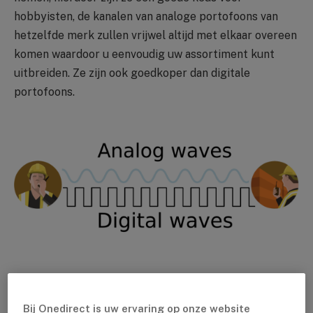
hobbyisten, de kanalen van analoge portofoons van
hetzelfde merk zullen vrijwel altijd met elkaar overeen
komen waardoor u eenvoudig uw assortiment kunt
uitbreiden. Ze zijn ook goedkoper dan digitale
portofoons.
Tegenwoordig zijn deze wat lastiger verkrijgbaar
wegens de opkomst van digitale portofoons. Een
Bij Onedirect is uw ervaring op onze website