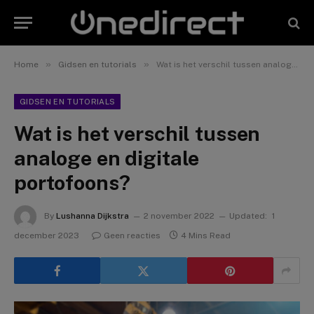
»
»
Home
Gidsen en tutorials
Wat is het verschil tussen analoge en digitale portofoons?
GIDSEN EN TUTORIALS
Wat is het verschil tussen
analoge en digitale
portofoons?
By
Lushanna Dijkstra
2 november 2022
Updated:
1
december 2023
Geen reacties
4 Mins Read