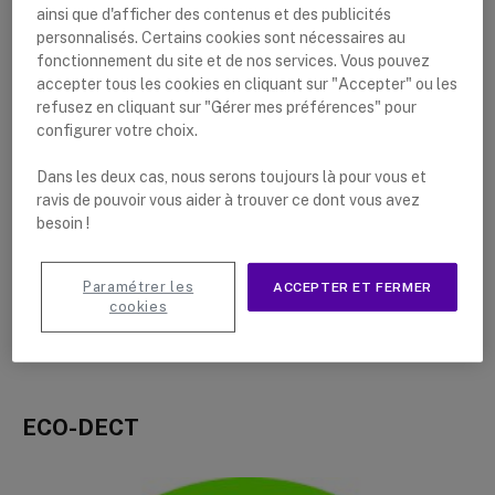
pouvoir relier plusieurs combinés à une même base.
ainsi que d'afficher des contenus et des publicités
personnalisés. Certains cookies sont nécessaires au
De cette façon, vous pouvez avoir un téléphone
fonctionnement du site et de nos services. Vous pouvez
disponible dans plusieurs pièces.
accepter tous les cookies en cliquant sur "Accepter" ou les
refusez en cliquant sur "Gérer mes préférences" pour
Enfin, il y a les casques DECT. Ces écouteurs peuvent
configurer votre choix.
être connectés à votre téléphone. Ainsi, vous pouvez
Dans les deux cas, nous serons toujours là pour vous et
passer des appels avec le casque tout en conservant
ravis de pouvoir vous aider à trouver ce dont vous avez
une portée de ~ 50 m (au bureau) à ~ 300 m (à
besoin !
l’extérieur). Ces casques ont également un son clair et
longue portée, et vous pouvez répondre à vos appels à
Paramétrer les
ACCEPTER ET FERMER
distance via ses boutons de contrôle.
cookies
ECO-DECT