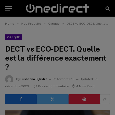
»
»
»
Home
Nos Produits
Casque
DECT vs ECO-DECT. Quelle est la différence exactement ?
CASQUE
DECT vs ECO-DECT. Quelle
est la différence exactement
?
By
Lushanna Dijkstra
22 février 2019
Updated:
5
décembre 2023
Pas de commentaire
4 Mins Read