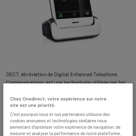
DECT, abréviation de Digital Enhanced Telephone
Communications, est une technologie utilisée par les
téléphones sans fil modernes. Ces téléphones DECT
Chez Onedirect, votre expérience sur notre
sans fil, mieux connus sous le nom de téléphone fixe
site est une priorité.
sans fil, se connectent à une station de base. Ils sont
C'est pourquoi nous et nos partenaires utilisons des
connus pour leur connexion longue portée et stable.
cookies anonymes et technologies similaires nous
permetant d'optimiser votre expérience de navigation, de
De plus, les téléphones DECT présentent l’avantage de
mesurer et analyser la performance de notre plateforme,