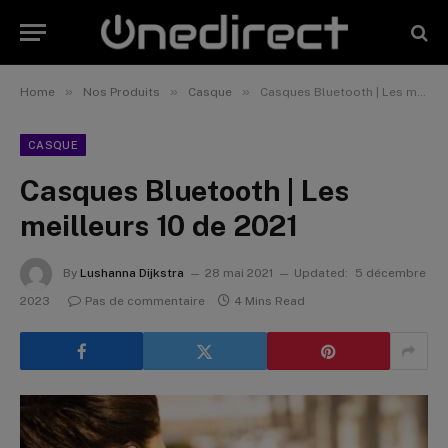
»
»
»
Home
Nos Produits
Casque
Casques Bluetooth | Les meilleurs 10 de 2021
CASQUE
Casques Bluetooth | Les
meilleurs 10 de 2021
By
Lushanna Dijkstra
28 mai 2021
Updated:
5 décembre
2023
Pas de commentaire
4 Mins Read