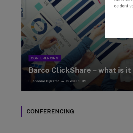
ce dont v
CONFERENCING
Barco ClickShare – what is it
Lushanna Dijkstra
16 avril 2019
CONFERENCING