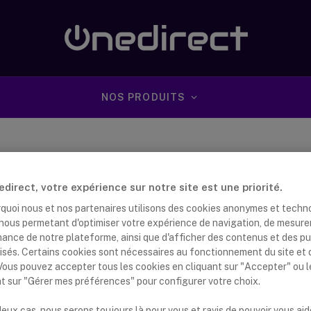
NOS PRODUITS
direct, votre expérience sur notre site est une priorité.
rquoi nous et nos partenaires utilisons des cookies anonymes et techn
s nous permetant d'optimiser votre expérience de navigation, de mesure
mance de notre plateforme, ainsi que d'afficher des contenus et des pu
isés. Certains cookies sont nécessaires au fonctionnement du site et 
 Vous pouvez accepter tous les cookies en cliquant sur "Accepter" ou 
nt sur "Gérer mes préférences" pour configurer votre choix.
eux cas, nous serons toujours là pour vous et ravis de pouvoir vous aid