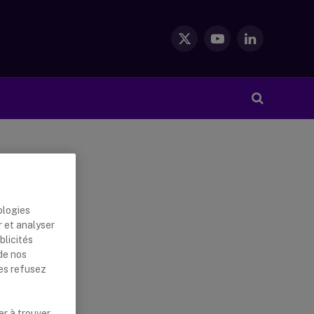
X
YouTube
LinkedIn
(Twitter)
ologies
r et analyser
blicités
de nos
les refusez
er à trouver