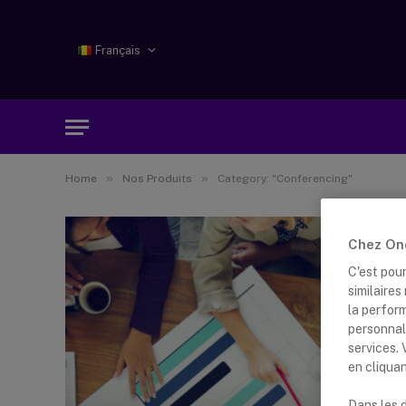
Français
»
»
Home
Nos Produits
Category: "Conferencing"
Chez One
C'est pou
similaire
la perfor
personnal
services.
en cliqua
Dans les d