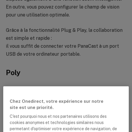
En outre, vous pouvez configurer le champ de vision
pour une utilisation optimale.
Grâce à la fonctionnalité Plug & Play, la collaboration
est simple et rapide :
il vous suffit de connecter votre PanaCast à un port
USB de votre ordinateur portable.
Poly
Poly Studio X50
Chez Onedirect, votre expérience sur notre
Idéal pour les salles de réunion de taille moyenne.
site est une priorité.
Jusqu’à 8 participants.
C'est pourquoi nous et nos partenaires utilisons des
cookies anonymes et technologies similaires nous
La Poly Studio X50 est une barre de vidéoconférence
permetant d'optimiser votre expérience de navigation, de