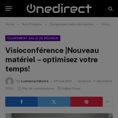
»
»
»
Home
Nos Produits
Équipement salle de réunion
Visioconférence |Nouveau matériel – optimisez votre temps!
ÉQUIPEMENT SALLE DE RÉUNION
Visioconférence |Nouveau
matériel – optimisez votre
temps!
By
Lushanna Dijkstra
25 mai 2021
Updated:
5 décembre
2023
Pas de commentaire
9 Mins Read