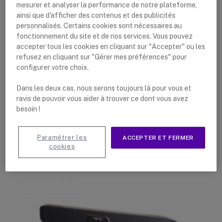
destinée aux salles de réunion moyennes pour des
mesurer et analyser la performance de notre plateforme,
réunions comptant jusqu’à 8 participants. Cette
ainsi que d'afficher des contenus et des publicités
personnalisés. Certains cookies sont nécessaires au
solution de vidéoconférence au design élégant dispose
fonctionnement du site et de nos services. Vous pouvez
tous les éléments nécessaires afin d’organiser des
accepter tous les cookies en cliquant sur "Accepter" ou les
réunions à distance d’une grande qualité, comme si
refusez en cliquant sur "Gérer mes préférences" pour
configurer votre choix.
vous y étiez. Vous pouvez également partager des
documents facilement sans logiciels supplémentaires
Dans les deux cas, nous serons toujours là pour vous et
par une simple connexion de votre appareil au réseau
ravis de pouvoir vous aider à trouver ce dont vous avez
du Poly X50.
besoin !
Paramétrer les
ACCEPTER ET FERMER
cookies