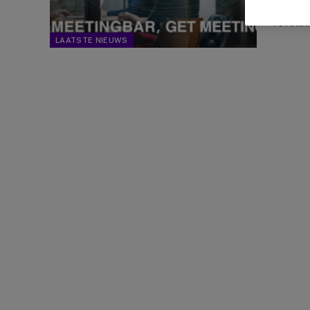
videoc
revolut
LAATSTE NIEUWS