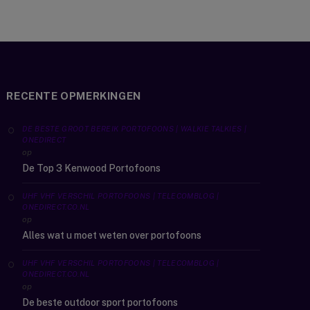
RECENTE OPMERKINGEN
DE BESTE GROOT BEREIK PORTOFOONS | WALKIE TALKIES |
ONEDIRECT
op
De Top 3 Kenwood Portofoons
UHF VHF VERSCHIL PORTOFOONS | TELECOMBLOG |
ONEDIRECT.CO.NL
op
Alles wat u moet weten over portofoons
UHF VHF VERSCHIL PORTOFOONS | TELECOMBLOG |
ONEDIRECT.CO.NL
op
De beste outdoor sport portofoons