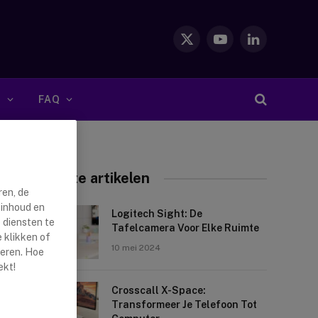
X
YouTube
LinkedIn
(Twitter)
S
FAQ
Nieuwste artikelen
ren, de
 inhoud en
Logitech Sight: De
 diensten te
Tafelcamera Voor Elke Ruimte
 klikken of
10 mei 2024
reren. Hoe
ekt!
Crosscall X-Space:
Transformeer Je Telefoon Tot