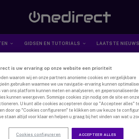
TEN
GIDSEN EN TUTORIALS
LAATSTE NIEUW
irect is uw ervaring op onze website een prioriteit
 reden waarom wij en onze partners anonieme cookies en vergelijkbare
ieën gebruiken waarmee we uw navigatie-ervaring kunnen optimalise
s van ons platform kunnen meten en analyseren, en gepersonaliseerde
ies kunnen weergeven. Sommige cookies zijn nodig om de site en onze
INK’S ALLES-IN-ÉÉN
ctioneren. U kunt alle cookies accepteren door op "Accepteer alles" te
en door op "Cookies configureren" te klikken om uw keuze te configu
EOCONFERENTIE REVOLUTIE
e staan altijd voor klaar en helpen u graag bij het vinden van wat u zo
nna Dijkstra
2 maart 2023
artikel bekijken we de nieuwe, complete Yealink
Cookies configureren
ACCEPTEER ALLES