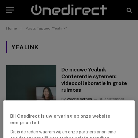
»
Home
Posts Tagged "Yealink"
YEALINK
De nieuwe Yealink
Conferentie sytemen:
videocollaboratie in grote
ruimtes
By
Valerie Vernes
30 september
2022
Bij Onedirect is uw ervaring op onze website
een prioriteit
Dit is de reden waarom wij en onze partners anonieme