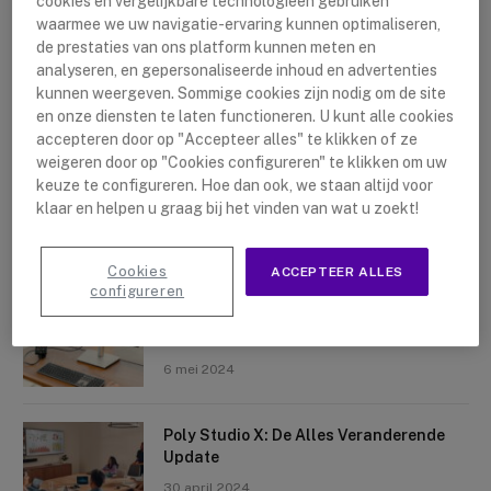
cookies en vergelijkbare technologieën gebruiken
waarmee we uw navigatie-ervaring kunnen optimaliseren,
de prestaties van ons platform kunnen meten en
analyseren, en gepersonaliseerde inhoud en advertenties
kunnen weergeven. Sommige cookies zijn nodig om de site
en onze diensten te laten functioneren. U kunt alle cookies
accepteren door op "Accepteer alles" te klikken of ze
Nieuwste artikelen
weigeren door op "Cookies configureren" te klikken om uw
keuze te configureren. Hoe dan ook, we staan altijd voor
Logitech Sight: De Tafelcamera Voor
klaar en helpen u graag bij het vinden van wat u zoekt!
Elke Ruimte
10 mei 2024
Cookies
ACCEPTEER ALLES
configureren
Crosscall X-Space: Transformeer Je
Telefoon Tot Computer
6 mei 2024
Poly Studio X: De Alles Veranderende
Update
30 april 2024