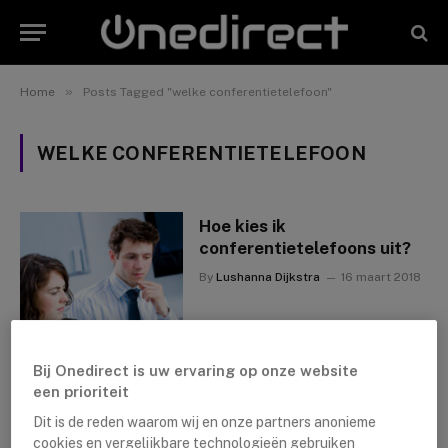
»
Home
Posts Tagged "welke conferentietelefoon"
WELKE CONFERENTIETELEFOON
Hoe kies ik
conferentietelefoons uit?
By
Lushanna Dijkstra
16 maart 2018
Bij Onedirect is uw ervaring op onze website
een prioriteit
Dit is de reden waarom wij en onze partners anonieme
cookies en vergelijkbare technologieën gebruiken