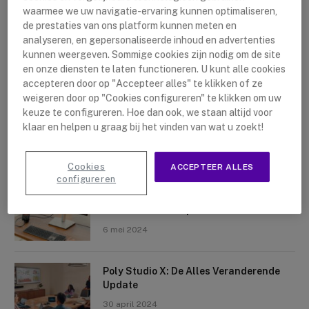
waarmee we uw navigatie-ervaring kunnen optimaliseren,
de prestaties van ons platform kunnen meten en
analyseren, en gepersonaliseerde inhoud en advertenties
kunnen weergeven. Sommige cookies zijn nodig om de site
en onze diensten te laten functioneren. U kunt alle cookies
accepteren door op "Accepteer alles" te klikken of ze
Nieuwste artikelen
weigeren door op "Cookies configureren" te klikken om uw
keuze te configureren. Hoe dan ook, we staan altijd voor
Logitech Sight: De Tafelcamera Voor
klaar en helpen u graag bij het vinden van wat u zoekt!
Elke Ruimte
10 mei 2024
Cookies
ACCEPTEER ALLES
configureren
Crosscall X-Space: Transformeer Je
Telefoon Tot Computer
6 mei 2024
Poly Studio X: De Alles Veranderende
Update
30 april 2024