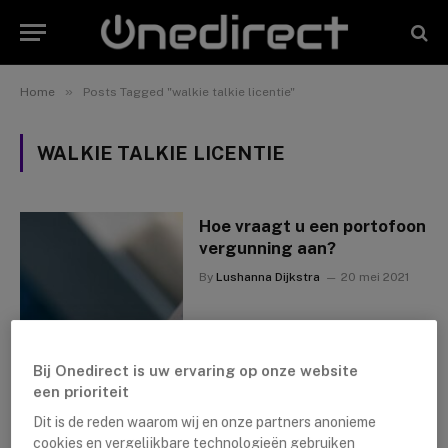
»
Home
Posts Tagged "walkie talkie licentie"
WALKIE TALKIE LICENTIE
Hoe vraagt u een portofoon
vergunning aan?
By
Lushanna Dijkstra
20 mei 2021
Bij Onedirect is uw ervaring op onze website
een prioriteit
Dit is de reden waarom wij en onze partners anonieme
cookies en vergelijkbare technologieën gebruiken