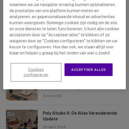
waarmee we uw navigatie-ervaring kunnen optimaliseren,
de prestaties van ons platform kunnen meten en
analyseren, en gepersonaliseerde inhoud en advertenties
kunnen weergeven. Sommige cookies zijn nodig om de site
en onze diensten te laten functioneren. U kunt alle cookies
accepteren door op "Accepteer alles" te klikken of ze
Nieuwste artikelen
weigeren door op "Cookies configureren" te klikken om uw
keuze te configureren. Hoe dan ook, we staan altijd voor
Logitech Sight: De Tafelcamera Voor
klaar en helpen u graag bij het vinden van wat u zoekt!
Elke Ruimte
10 mei 2024
Cookies
ACCEPTEER ALLES
configureren
Crosscall X-Space: Transformeer Je
Telefoon Tot Computer
6 mei 2024
Poly Studio X: De Alles Veranderende
Update
30 april 2024