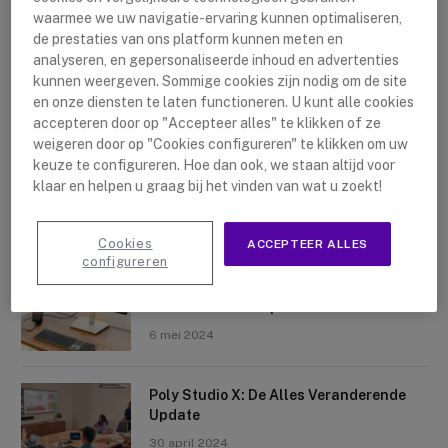
waarmee we uw navigatie-ervaring kunnen optimaliseren,
de prestaties van ons platform kunnen meten en
analyseren, en gepersonaliseerde inhoud en advertenties
kunnen weergeven. Sommige cookies zijn nodig om de site
en onze diensten te laten functioneren. U kunt alle cookies
accepteren door op "Accepteer alles" te klikken of ze
Nieuwste artikelen
weigeren door op "Cookies configureren" te klikken om uw
keuze te configureren. Hoe dan ook, we staan altijd voor
Logitech Sight: De Tafelcamera Voor
klaar en helpen u graag bij het vinden van wat u zoekt!
Elke Ruimte
10 mei 2024
Cookies
ACCEPTEER ALLES
configureren
Crosscall X-Space: Transformeer Je
Telefoon Tot Computer
6 mei 2024
Poly Studio X: De Alles Veranderende
Update
30 april 2024