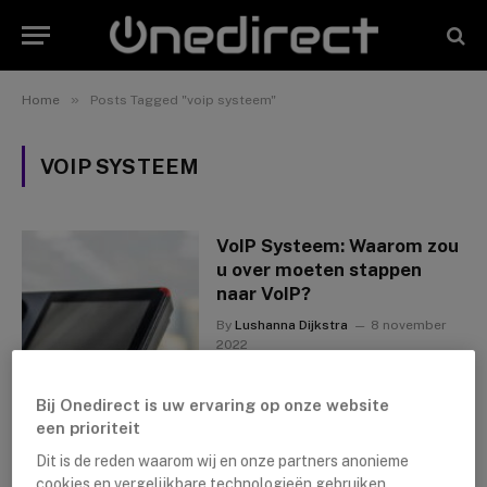
»
Home
Posts Tagged "voip systeem"
VOIP SYSTEEM
VoIP Systeem: Waarom zou
u over moeten stappen
naar VoIP?
By
Lushanna Dijkstra
8 november
2022
Bij Onedirect is uw ervaring op onze website
een prioriteit
Dit is de reden waarom wij en onze partners anonieme
cookies en vergelijkbare technologieën gebruiken