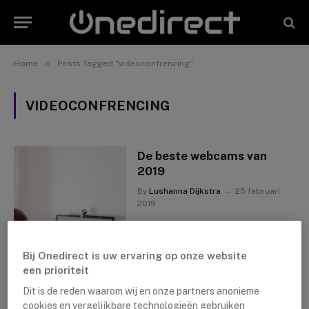
»
Home
Posts Tagged "videoconfrencing"
VIDEOCONFRENCING
De beste webcams van
2019
By
Lushanna Dijkstra
25 februari
2019
Bij Onedirect is uw ervaring op onze website
een prioriteit
Dit is de reden waarom wij en onze partners anonieme
cookies en vergelijkbare technologieën gebruiken