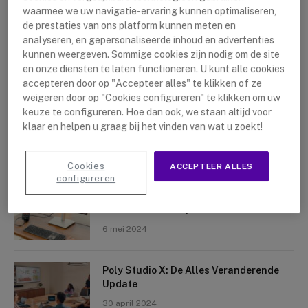
waarmee we uw navigatie-ervaring kunnen optimaliseren,
de prestaties van ons platform kunnen meten en
analyseren, en gepersonaliseerde inhoud en advertenties
kunnen weergeven. Sommige cookies zijn nodig om de site
en onze diensten te laten functioneren. U kunt alle cookies
accepteren door op "Accepteer alles" te klikken of ze
Nieuwste artikelen
weigeren door op "Cookies configureren" te klikken om uw
keuze te configureren. Hoe dan ook, we staan altijd voor
Logitech Sight: De Tafelcamera Voor
klaar en helpen u graag bij het vinden van wat u zoekt!
Elke Ruimte
10 mei 2024
Cookies
ACCEPTEER ALLES
configureren
Crosscall X-Space: Transformeer Je
Telefoon Tot Computer
6 mei 2024
Poly Studio X: De Alles Veranderende
Update
30 april 2024