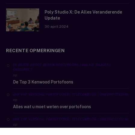
Poly Studio X: De Alles Veranderende
Update
30 april 2024
RECENTE OPMERKINGEN
DE BESTE GROOT BEREIK PORTOFOONS | WALKIE TALKIES |
ONEDIRECT
op
De Top 3 Kenwood Portofoons
UHF VHF VERSCHIL PORTOFOONS | TELECOMBLOG | ONEDIRECT.CO.NL
op
Alles wat u moet weten over portofoons
UHF VHF VERSCHIL PORTOFOONS | TELECOMBLOG | ONEDIRECT.CO.NL
op
De beste outdoor sport portofoons