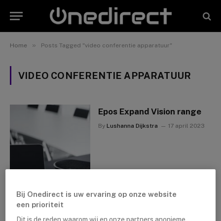
»
Home
Posts Tagged "video conferentie apparatuur"
VIDEO CONFERENTIE APPARATUUR
Epos Expand Vision range
By
Lushanna Dijkstra
17 april 2023
Bij Onedirect is uw ervaring op onze website
een prioriteit
Dit is de reden waarom wij en onze partners anonieme