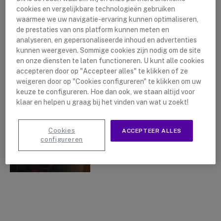
cookies en vergelijkbare technologieën gebruiken
waarmee we uw navigatie-ervaring kunnen optimaliseren,
de prestaties van ons platform kunnen meten en
analyseren, en gepersonaliseerde inhoud en advertenties
YEALINK’S ALLES-IN-ÉÉN
kunnen weergeven. Sommige cookies zijn nodig om de site
VIDEOCONFERENTIE
en onze diensten te laten functioneren. U kunt alle cookies
REVOLUTIE
accepteren door op "Accepteer alles" te klikken of ze
weigeren door op "Cookies configureren" te klikken om uw
By
Lushanna Dijkstra
2 maart 2023
keuze te configureren. Hoe dan ook, we staan altijd voor
klaar en helpen u graag bij het vinden van wat u zoekt!
Cookies
ACCEPTEER ALLES
configureren