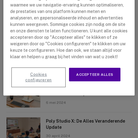
waarmee we uw navigatie-ervaring kunnen optimaliseren,
de prestaties van ons platform kunnen meten en
analyseren, en gepersonaliseerde inhoud en advertenties
kunnen weergeven. Sommige cookies zijn nodig om de site
en onze diensten te laten functioneren. U kunt alle cookies
accepteren door op "Accepteer alles" te klikken of ze
Nieuwste artikelen
weigeren door op "Cookies configureren" te klikken om uw
keuze te configureren. Hoe dan ook, we staan altijd voor
Logitech Sight: De Tafelcamera Voor
klaar en helpen u graag bij het vinden van wat u zoekt!
Elke Ruimte
10 mei 2024
Cookies
ACCEPTEER ALLES
configureren
Crosscall X-Space: Transformeer Je
Telefoon Tot Computer
6 mei 2024
Poly Studio X: De Alles Veranderende
Update
30 april 2024