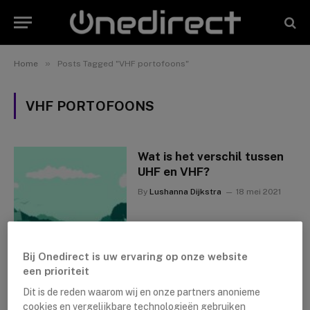
»
Home
Posts Tagged "VHF portofoons"
VHF PORTOFOONS
Wat is het verschil tussen
UHF en VHF?
By
Lushanna Dijkstra
18 mei 2021
Bij Onedirect is uw ervaring op onze website
een prioriteit
Dit is de reden waarom wij en onze partners anonieme
cookies en vergelijkbare technologieën gebruiken