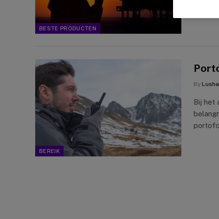
mense
BESTE PRODUCTEN
Porto
By
Lusha
Bij het
belangr
portofo
BEREIK