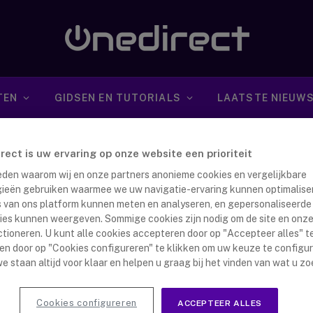
TEN
GIDSEN EN TUTORIALS
LAATSTE NIEUW
irect is uw ervaring op onze website een prioriteit
 reden waarom wij en onze partners anonieme cookies en vergelijkbare
ieën gebruiken waarmee we uw navigatie-ervaring kunnen optimalise
s van ons platform kunnen meten en analyseren, en gepersonaliseerde
ies kunnen weergeven. Sommige cookies zijn nodig om de site en onze
ofoon kiezen: 5 Stappen
ctioneren. U kunt alle cookies accepteren door op "Accepteer alles" te
en door op "Cookies configureren" te klikken om uw keuze te configu
nna Dijkstra
11 november 2022
e staan altijd voor klaar en helpen u graag bij het vinden van wat u zo
tofoon wordt vaak gezien als het enige alternatief voor
 telefoons. Niet alleen kan je met een grote groep
Cookies configureren
ACCEPTEER ALLES