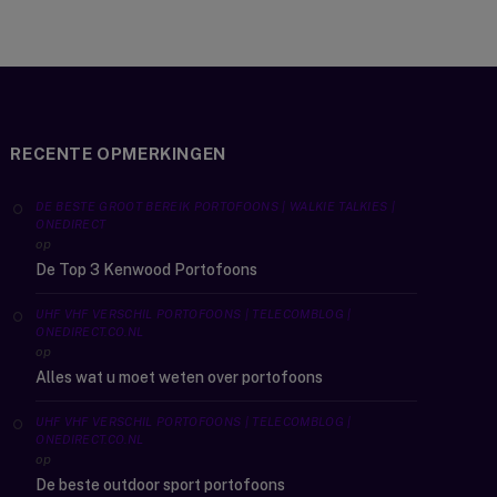
RECENTE OPMERKINGEN
DE BESTE GROOT BEREIK PORTOFOONS | WALKIE TALKIES |
ONEDIRECT
op
De Top 3 Kenwood Portofoons
UHF VHF VERSCHIL PORTOFOONS | TELECOMBLOG |
ONEDIRECT.CO.NL
op
Alles wat u moet weten over portofoons
UHF VHF VERSCHIL PORTOFOONS | TELECOMBLOG |
ONEDIRECT.CO.NL
op
De beste outdoor sport portofoons