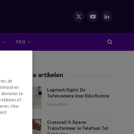
X
YouTube
LinkedIn
(Twitter)
S
FAQ
Nieuwste artikelen
ren, de
 inhoud en
Logitech Sight: De
 diensten te
Tafelcamera Voor Elke Ruimte
 klikken of
10 mei 2024
reren. Hoe
ekt!
Crosscall X-Space:
Transformeer Je Telefoon Tot