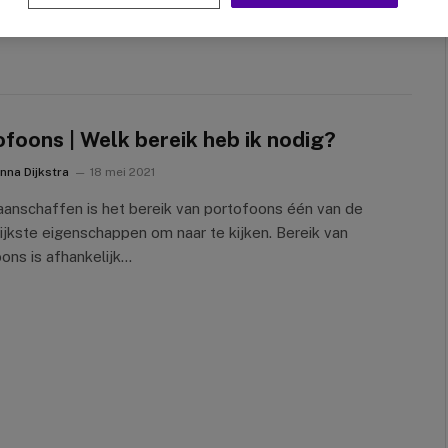
n…
foons | Welk bereik heb ik nodig?
nna Dijkstra
18 mei 2021
 aanschaffen is het bereik van portofoons één van de
ijkste eigenschappen om naar te kijken. Bereik van
ons is afhankelijk…