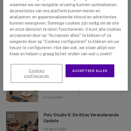
waarmee we uw navigatie-ervaring kunnen optimaliseren,
de prestaties van ons platform kunnen meten en
analyseren, en gepersonaliseerde inhoud en advertenties
kunnen weergeven. Sommige cookies zijn nodig om de site
en onze diensten te laten functioneren. U kunt alle cookies
accepteren door op "Accepteer alles" te klikken of ze
Nieuwste artikelen
weigeren door op "Cookies configureren" te klikken om uw
keuze te configureren. Hoe dan ook, we staan altijd voor
Logitech Sight: De Tafelcamera Voor
klaar en helpen u graag bij het vinden van wat u zoekt!
Elke Ruimte
10 mei 2024
Cookies
ACCEPTEER ALLES
configureren
Crosscall X-Space: Transformeer Je
Telefoon Tot Computer
6 mei 2024
Poly Studio X: De Alles Veranderende
Update
30 april 2024