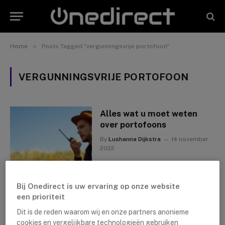
»
Home
Posts Tagged "vergunningsvrije portofoon"
VERGUNNINGSVRIJE PORTOFOON
Alles wat u moet weten
over portofoons
By
Lushanna Dijkstra
14 november
2022
Bij Onedirect is uw ervaring op onze website
een prioriteit
Dit is de reden waarom wij en onze partners anonieme
cookies en vergelijkbare technologieën gebruiken