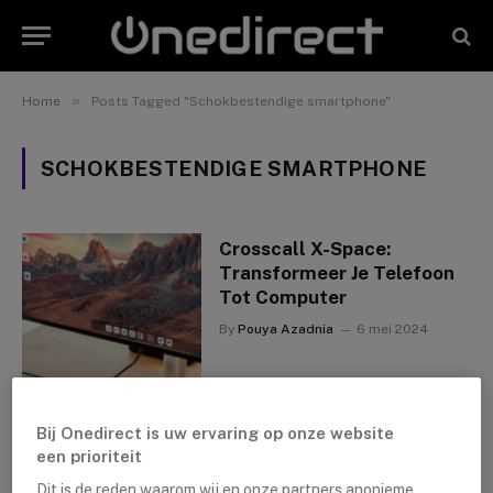
»
Home
Posts Tagged "Schokbestendige smartphone"
SCHOKBESTENDIGE SMARTPHONE
Crosscall X-Space:
Transformeer Je Telefoon
Tot Computer
By
Pouya Azadnia
6 mei 2024
Bij Onedirect is uw ervaring op onze website
een prioriteit
Dit is de reden waarom wij en onze partners anonieme