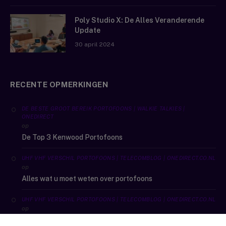
Poly Studio X: De Alles Veranderende
Update
30 april 2024
RECENTE OPMERKINGEN
DE BESTE GROOT BEREIK PORTOFOONS | WALKIE TALKIES |
ONEDIRECT
op
De Top 3 Kenwood Portofoons
UHF VHF VERSCHIL PORTOFOONS | TELECOMBLOG | ONEDIRECT.CO.NL
op
Alles wat u moet weten over portofoons
UHF VHF VERSCHIL PORTOFOONS | TELECOMBLOG | ONEDIRECT.CO.NL
op
De beste outdoor sport portofoons