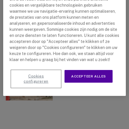
cookies en vergelijkbare technologieën gebruiken
waarmee we uw navigatie-ervaring kunnen optimaliseren,
de prestaties van ons platform kunnen meten en
analyseren, en gepersonaliseerde inhoud en advertenties
De Beste Robuuste
kunnen weergeven. Sommige cookies zijn nodig om de site
Smartphones van 2018
en onze diensten te laten functioneren. U kunt alle cookies
accepteren door op "Accepteer alles" te klikken of ze
By
Lushanna Dijkstra
16 april 2018
weigeren door op "Cookies configureren" te klikken om uw
keuze te configureren. Hoe dan ook, we staan altijd voor
klaar en helpen u graag bij het vinden van wat u zoekt!
Cookies
ACCEPTEER ALLES
configureren