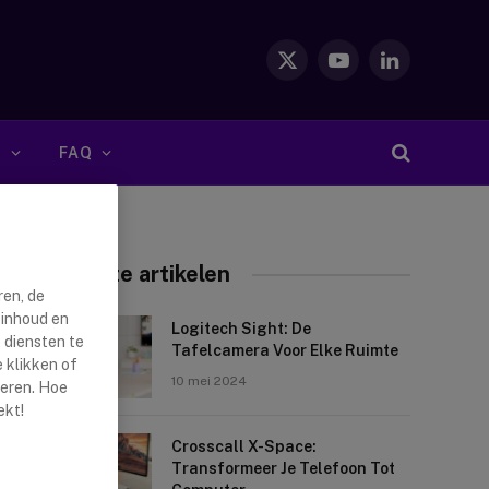
X
YouTube
LinkedIn
(Twitter)
S
FAQ
Nieuwste artikelen
ren, de
 inhoud en
Logitech Sight: De
 diensten te
Tafelcamera Voor Elke Ruimte
 klikken of
10 mei 2024
reren. Hoe
ekt!
Crosscall X-Space:
Transformeer Je Telefoon Tot