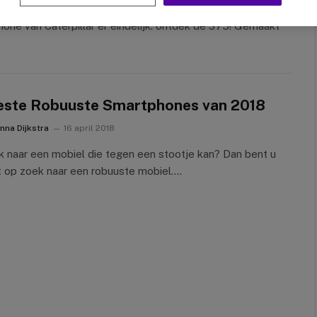
 zover! Na maanden wachten is de nieuwe robuuste
one van Caterpillar er eindelijk: ontdek de S75! Gemaakt
este Robuuste Smartphones van 2018
nna Dijkstra
16 april 2018
 naar een mobiel die tegen een stootje kan? Dan bent u
t op zoek naar een robuuste mobiel.…