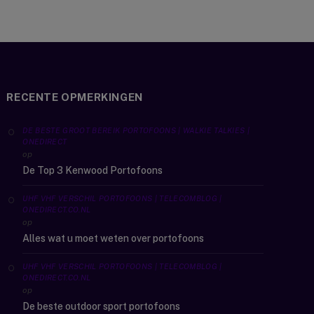
RECENTE OPMERKINGEN
DE BESTE GROOT BEREIK PORTOFOONS | WALKIE TALKIES |
ONEDIRECT
op
De Top 3 Kenwood Portofoons
UHF VHF VERSCHIL PORTOFOONS | TELECOMBLOG |
ONEDIRECT.CO.NL
op
Alles wat u moet weten over portofoons
UHF VHF VERSCHIL PORTOFOONS | TELECOMBLOG |
ONEDIRECT.CO.NL
op
De beste outdoor sport portofoons