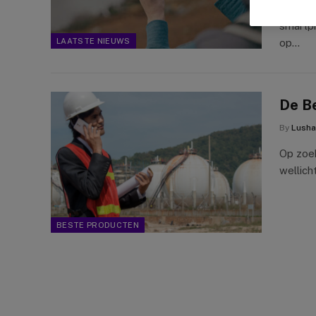
Het is
smartph
LAATSTE NIEUWS
op…
De B
By
Lusha
Op zoek
wellich
BESTE PRODUCTEN