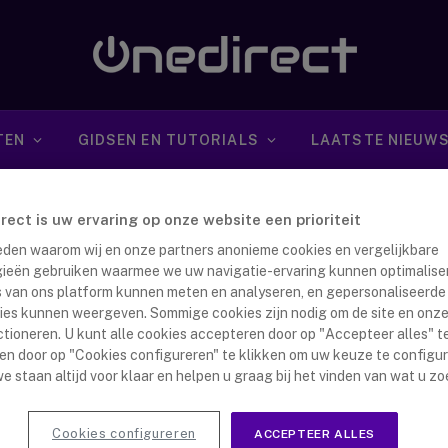
TEN
GIDSEN EN TUTORIALS
LAATSTE NIEUW
irect is uw ervaring op onze website een prioriteit
 reden waarom wij en onze partners anonieme cookies en vergelijkbare
ieën gebruiken waarmee we uw navigatie-ervaring kunnen optimalise
s van ons platform kunnen meten en analyseren, en gepersonaliseerde
ies kunnen weergeven. Sommige cookies zijn nodig om de site en onze
RPILLAR S75 : DE ROBUUSTE
ctioneren. U kunt alle cookies accepteren door op "Accepteer alles" te
en door op "Cookies configureren" te klikken om uw keuze te configu
RTPHONE DIE OVERAL TEGEN
e staan altijd voor klaar en helpen u graag bij het vinden van wat u zo
AND IS!
nna Dijkstra
20 juni 2023
Cookies configureren
ACCEPTEER ALLES