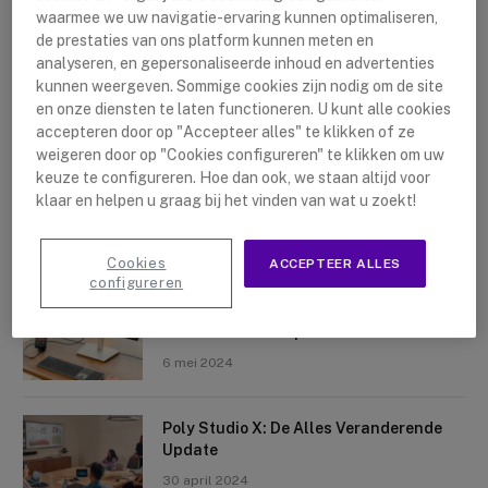
waarmee we uw navigatie-ervaring kunnen optimaliseren,
de prestaties van ons platform kunnen meten en
analyseren, en gepersonaliseerde inhoud en advertenties
kunnen weergeven. Sommige cookies zijn nodig om de site
en onze diensten te laten functioneren. U kunt alle cookies
accepteren door op "Accepteer alles" te klikken of ze
Nieuwste artikelen
weigeren door op "Cookies configureren" te klikken om uw
keuze te configureren. Hoe dan ook, we staan altijd voor
Logitech Sight: De Tafelcamera Voor
klaar en helpen u graag bij het vinden van wat u zoekt!
Elke Ruimte
10 mei 2024
Cookies
ACCEPTEER ALLES
configureren
Crosscall X-Space: Transformeer Je
Telefoon Tot Computer
6 mei 2024
Poly Studio X: De Alles Veranderende
Update
30 april 2024