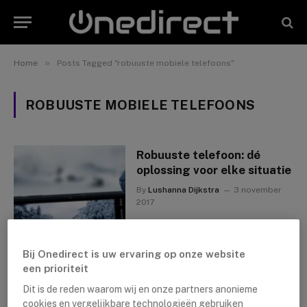
»
Home
Posts Tagged "robuuste mobiele telefoons"
ROBUUSTE MOBIELE TELEFOONS
Robuuste telefoon: dé
oplossing voor elke situatie
By
Lushanna Dijkstra
3 november
2017
Bij Onedirect is uw ervaring op onze website
een prioriteit
Dit is de reden waarom wij en onze partners anonieme
cookies en vergelijkbare technologieën gebruiken