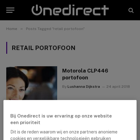
»
Home
Posts Tagged "retail portofoon"
RETAIL PORTOFOON
Motorola CLP446
portofoon
By
Lushanna Dijkstra
24 april 2018
Bij Onedirect is uw ervaring op onze website
een prioriteit
Dit is de reden waarom wij en onze partners anonieme
cookies en vergelijkbare technologieën gebruiken