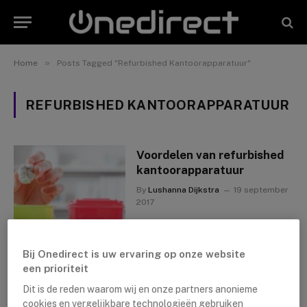
»
Home
Posts Tagged "Refurbished Kantoorapparatuur"
REFURBISHED KANTOORAPPARATUUR
Voordelen van refurbished
kantoorapparatuur
By
Lushanna Dijkstra
19 september
2017
Bij Onedirect is uw ervaring op onze website
een prioriteit
Dit is de reden waarom wij en onze partners anonieme
cookies en vergelijkbare technologieën gebruiken