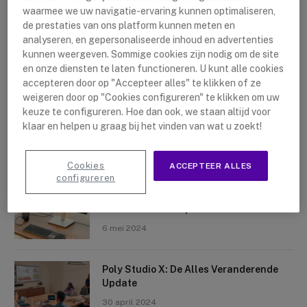
waarmee we uw navigatie-ervaring kunnen optimaliseren,
de prestaties van ons platform kunnen meten en
analyseren, en gepersonaliseerde inhoud en advertenties
kunnen weergeven. Sommige cookies zijn nodig om de site
en onze diensten te laten functioneren. U kunt alle cookies
accepteren door op "Accepteer alles" te klikken of ze
Nieuwste artikelen
weigeren door op "Cookies configureren" te klikken om uw
keuze te configureren. Hoe dan ook, we staan altijd voor
Logitech Sight: De Tafelcamera Voor
klaar en helpen u graag bij het vinden van wat u zoekt!
Elke Ruimte
10 mei 2024
Cookies
ACCEPTEER ALLES
configureren
Crosscall X-Space: Transformeer Je
Telefoon Tot Computer
6 mei 2024
Poly Studio X: De Alles Veranderende
Update
30 april 2024