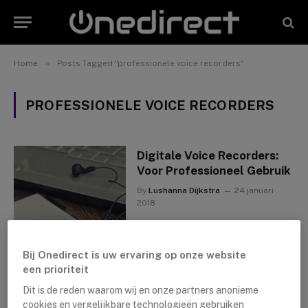
»
Home
Posts Tagged "professionele voice recorders"
PROFESSIONELE VOICE RECORDERS
Digitale Voice Recorders:
Voor Professioneel Gebruik
By
Lushanna Dijkstra
24 januari
2018
Bij Onedirect is uw ervaring op onze website
een prioriteit
Dit is de reden waarom wij en onze partners anonieme
cookies en vergelijkbare technologieën gebruiken