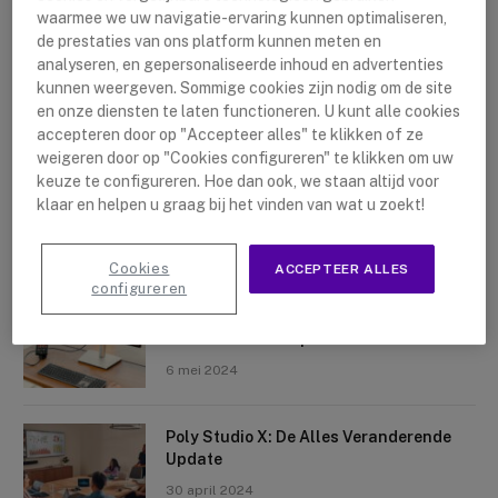
waarmee we uw navigatie-ervaring kunnen optimaliseren,
de prestaties van ons platform kunnen meten en
analyseren, en gepersonaliseerde inhoud en advertenties
kunnen weergeven. Sommige cookies zijn nodig om de site
en onze diensten te laten functioneren. U kunt alle cookies
accepteren door op "Accepteer alles" te klikken of ze
Nieuwste artikelen
weigeren door op "Cookies configureren" te klikken om uw
keuze te configureren. Hoe dan ook, we staan altijd voor
Logitech Sight: De Tafelcamera Voor
klaar en helpen u graag bij het vinden van wat u zoekt!
Elke Ruimte
10 mei 2024
Cookies
ACCEPTEER ALLES
configureren
Crosscall X-Space: Transformeer Je
Telefoon Tot Computer
6 mei 2024
Poly Studio X: De Alles Veranderende
Update
30 april 2024