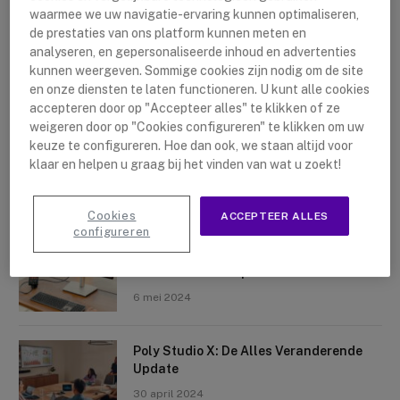
waarmee we uw navigatie-ervaring kunnen optimaliseren,
de prestaties van ons platform kunnen meten en
analyseren, en gepersonaliseerde inhoud en advertenties
kunnen weergeven. Sommige cookies zijn nodig om de site
en onze diensten te laten functioneren. U kunt alle cookies
accepteren door op "Accepteer alles" te klikken of ze
Nieuwste artikelen
weigeren door op "Cookies configureren" te klikken om uw
keuze te configureren. Hoe dan ook, we staan altijd voor
Logitech Sight: De Tafelcamera Voor
klaar en helpen u graag bij het vinden van wat u zoekt!
Elke Ruimte
10 mei 2024
Cookies
ACCEPTEER ALLES
configureren
Crosscall X-Space: Transformeer Je
Telefoon Tot Computer
6 mei 2024
Poly Studio X: De Alles Veranderende
Update
30 april 2024