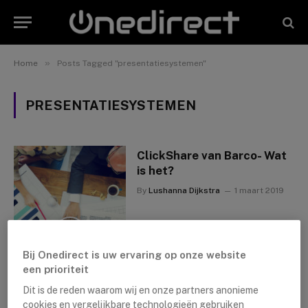
»
Home
Posts Tagged "presentatiesystemen"
PRESENTATIESYSTEMEN
ClickShare van Barco- Wat
is het?
By
Lushanna Dijkstra
1 maart 2019
Bij Onedirect is uw ervaring op onze website
een prioriteit
Dit is de reden waarom wij en onze partners anonieme
cookies en vergelijkbare technologieën gebruiken