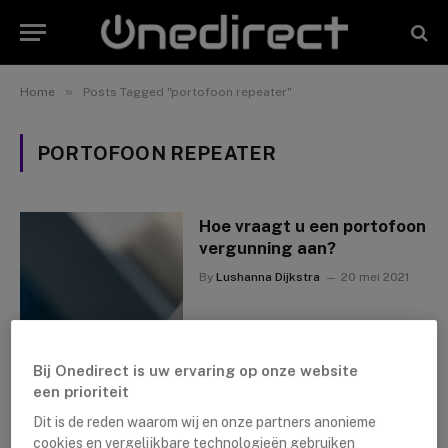
»
Home
Posts Tagged "portofoon repeater"
PORTOFOON REPEATER
Hoe vraagt u een portofoon
vergunning aan?
By
Lushanna Dijkstra
20 mei 2021
Bij Onedirect is uw ervaring op onze website
een prioriteit
Dit is de reden waarom wij en onze partners anonieme
cookies en vergelijkbare technologieën gebruiken