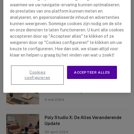
waarmee we uw navigatie-ervaring kunnen optimaliseren,
de prestaties van ons platform kunnen meten en
analyseren, en gepersonaliseerde inhoud en advertenties
kunnen weergeven. Sommige cookies zijn nodig om de site
en onze diensten te laten functioneren. U kunt alle cookies
accepteren door op "Accepteer alles" te klikken of ze
Nieuwste artikelen
weigeren door op "Cookies configureren" te klikken om uw
keuze te configureren. Hoe dan ook, we staan altijd voor
Logitech Sight: De Tafelcamera Voor
klaar en helpen u graag bij het vinden van wat u zoekt!
Elke Ruimte
10 mei 2024
Cookies
ACCEPTEER ALLES
configureren
Crosscall X-Space: Transformeer Je
Telefoon Tot Computer
6 mei 2024
Poly Studio X: De Alles Veranderende
Update
30 april 2024