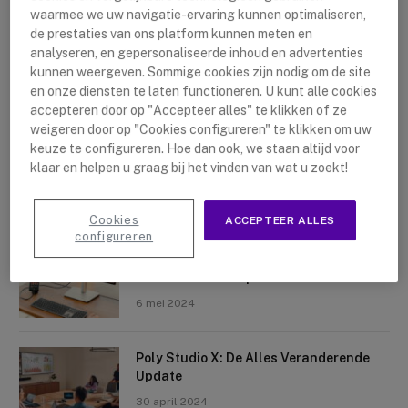
waarmee we uw navigatie-ervaring kunnen optimaliseren,
de prestaties van ons platform kunnen meten en
analyseren, en gepersonaliseerde inhoud en advertenties
kunnen weergeven. Sommige cookies zijn nodig om de site
en onze diensten te laten functioneren. U kunt alle cookies
accepteren door op "Accepteer alles" te klikken of ze
Nieuwste artikelen
weigeren door op "Cookies configureren" te klikken om uw
keuze te configureren. Hoe dan ook, we staan altijd voor
Logitech Sight: De Tafelcamera Voor
klaar en helpen u graag bij het vinden van wat u zoekt!
Elke Ruimte
10 mei 2024
Cookies
ACCEPTEER ALLES
configureren
Crosscall X-Space: Transformeer Je
Telefoon Tot Computer
6 mei 2024
Poly Studio X: De Alles Veranderende
Update
30 april 2024