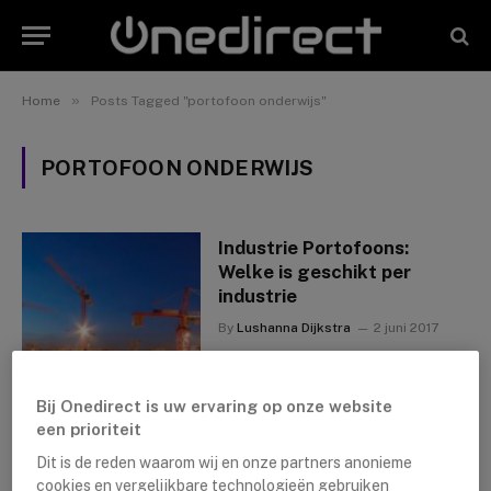
»
Home
Posts Tagged "portofoon onderwijs"
PORTOFOON ONDERWIJS
Industrie Portofoons:
Welke is geschikt per
industrie
By
Lushanna Dijkstra
2 juni 2017
Bij Onedirect is uw ervaring op onze website
een prioriteit
Dit is de reden waarom wij en onze partners anonieme
cookies en vergelijkbare technologieën gebruiken