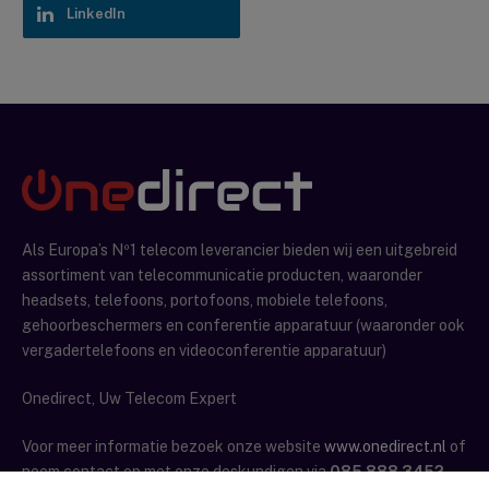
LinkedIn
Als Europa’s Nº1 telecom leverancier bieden wij een uitgebreid
assortiment van telecommunicatie producten, waaronder
headsets, telefoons, portofoons, mobiele telefoons,
gehoorbeschermers en conferentie apparatuur (waaronder ook
vergadertelefoons en videoconferentie apparatuur)
Onedirect, Uw Telecom Expert
Voor meer informatie bezoek onze website
www.onedirect.nl
of
neem contact op met onze deskundigen via
085 888 3452
.