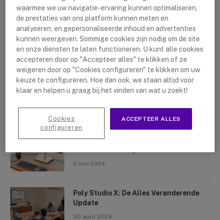
waarmee we uw navigatie-ervaring kunnen optimaliseren,
de prestaties van ons platform kunnen meten en
analyseren, en gepersonaliseerde inhoud en advertenties
kunnen weergeven. Sommige cookies zijn nodig om de site
en onze diensten te laten functioneren. U kunt alle cookies
accepteren door op "Accepteer alles" te klikken of ze
Nieuwste artikelen
weigeren door op "Cookies configureren" te klikken om uw
keuze te configureren. Hoe dan ook, we staan altijd voor
Logitech Sight: De Tafelcamera Voor
klaar en helpen u graag bij het vinden van wat u zoekt!
Elke Ruimte
10 mei 2024
Cookies
ACCEPTEER ALLES
configureren
Crosscall X-Space: Transformeer Je
Telefoon Tot Computer
6 mei 2024
Poly Studio X: De Alles Veranderende
Update
30 april 2024