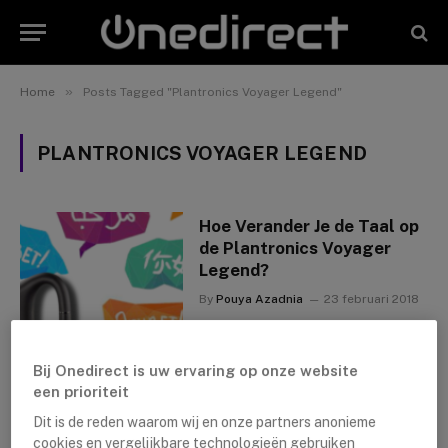
»
Home
Posts Tagged "Plantronics Voyager Legend"
PLANTRONICS VOYAGER LEGEND
Hoe Verander Je de Taal op
de Plantronics Voyager
Legend?
By
Pouya Azadnia
23 februari 2018
Bij Onedirect is uw ervaring op onze website
een prioriteit
Dit is de reden waarom wij en onze partners anonieme
cookies en vergelijkbare technologieën gebruiken