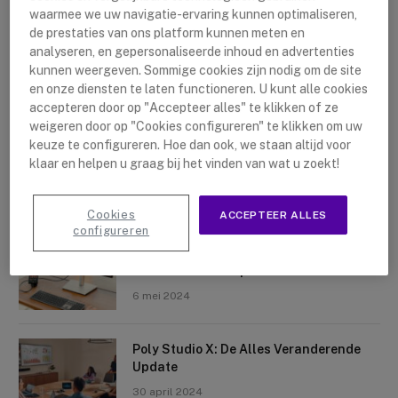
waarmee we uw navigatie-ervaring kunnen optimaliseren,
de prestaties van ons platform kunnen meten en
analyseren, en gepersonaliseerde inhoud en advertenties
kunnen weergeven. Sommige cookies zijn nodig om de site
en onze diensten te laten functioneren. U kunt alle cookies
accepteren door op "Accepteer alles" te klikken of ze
Nieuwste artikelen
weigeren door op "Cookies configureren" te klikken om uw
keuze te configureren. Hoe dan ook, we staan altijd voor
Logitech Sight: De Tafelcamera Voor
klaar en helpen u graag bij het vinden van wat u zoekt!
Elke Ruimte
10 mei 2024
Cookies
ACCEPTEER ALLES
configureren
Crosscall X-Space: Transformeer Je
Telefoon Tot Computer
6 mei 2024
Poly Studio X: De Alles Veranderende
Update
30 april 2024