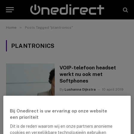
»
Home
Posts Tagged "plantronics"
PLANTRONICS
VOIP-telefoon headset
werkt nu ook met
Softphones
By
Lushanna Dijkstra
10 april 2019
Bij Onedirect is uw ervaring op onze website
een prioriteit
Dit is de reden waarom wij en onze partners anonieme
cookies en vergelijkbare technologieën gebruiken