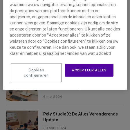
waarmee we uw navigatie-ervaring kunnen optimaliseren,
de prestaties van ons platform kunnen meten en
analyseren, en gepersonaliseerde inhoud en advertenties
kunnen weergeven. Sommige cookies zijn nodig om de site
en onze diensten te laten functioneren. U kunt alle cookies
accepteren door op "Accepteer alles" te klikken of ze
Nieuwste artikelen
weigeren door op "Cookies configureren" te klikken om uw
keuze te configureren. Hoe dan ook, we staan altijd voor
Logitech Sight: De Tafelcamera Voor
klaar en helpen u graag bij het vinden van wat u zoekt!
Elke Ruimte
10 mei 2024
Cookies
ACCEPTEER ALLES
configureren
Crosscall X-Space: Transformeer Je
Telefoon Tot Computer
6 mei 2024
Poly Studio X: De Alles Veranderende
Update
30 april 2024