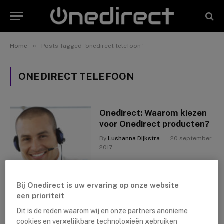
»
Home
Posts Tagged "onedirect telefoon"
ONEDIRECT TELEFOON
Onedirect: Waarom kiezen
voor Onedirect producten?
By
Lushanna Dijkstra
20 september
2017
Bij Onedirect is uw ervaring op onze website
een prioriteit
Dit is de reden waarom wij en onze partners anonieme
cookies en vergelijkbare technologieën gebruiken