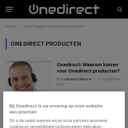
»
Home
Posts Tagged "onedirect producten"
ONEDIRECT PRODUCTEN
Onedirect: Waarom kiezen
voor Onedirect producten?
By
Lushanna Dijkstra
20 september
2017
Bij Onedirect is uw ervaring op onze website
een prioriteit
Dit is de reden waarom wij en onze partners anonieme
cookies en vergelijkbare technologieën gebruiken