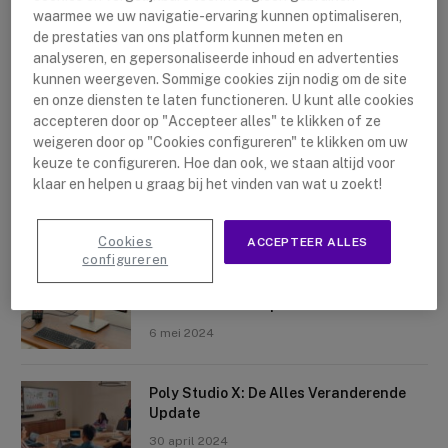
waarmee we uw navigatie-ervaring kunnen optimaliseren,
de prestaties van ons platform kunnen meten en
analyseren, en gepersonaliseerde inhoud en advertenties
kunnen weergeven. Sommige cookies zijn nodig om de site
en onze diensten te laten functioneren. U kunt alle cookies
accepteren door op "Accepteer alles" te klikken of ze
Nieuwste artikelen
weigeren door op "Cookies configureren" te klikken om uw
keuze te configureren. Hoe dan ook, we staan altijd voor
Logitech Sight: De Tafelcamera Voor
klaar en helpen u graag bij het vinden van wat u zoekt!
Elke Ruimte
10 mei 2024
Cookies
ACCEPTEER ALLES
configureren
Crosscall X-Space: Transformeer Je
Telefoon Tot Computer
6 mei 2024
Poly Studio X: De Alles Veranderende
Update
30 april 2024