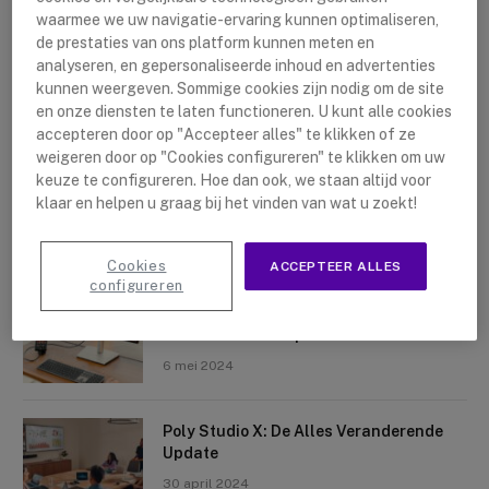
waarmee we uw navigatie-ervaring kunnen optimaliseren,
de prestaties van ons platform kunnen meten en
analyseren, en gepersonaliseerde inhoud en advertenties
kunnen weergeven. Sommige cookies zijn nodig om de site
en onze diensten te laten functioneren. U kunt alle cookies
accepteren door op "Accepteer alles" te klikken of ze
Nieuwste artikelen
weigeren door op "Cookies configureren" te klikken om uw
keuze te configureren. Hoe dan ook, we staan altijd voor
Logitech Sight: De Tafelcamera Voor
klaar en helpen u graag bij het vinden van wat u zoekt!
Elke Ruimte
10 mei 2024
Cookies
ACCEPTEER ALLES
configureren
Crosscall X-Space: Transformeer Je
Telefoon Tot Computer
6 mei 2024
Poly Studio X: De Alles Veranderende
Update
30 april 2024