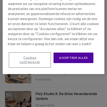
waarmee we uw navigatie-ervaring kunnen optimaliseren,
de prestaties van ons platform kunnen meten en
analyseren, en gepersonaliseerde inhoud en advertenties
kunnen weergeven. Sommige cookies zijn nodig om de site
en onze diensten te laten functioneren. U kunt alle cookies
accepteren door op "Accepteer alles" te klikken of ze
Nieuwste artikelen
weigeren door op "Cookies configureren" te klikken om uw
keuze te configureren. Hoe dan ook, we staan altijd voor
Logitech Sight: De Tafelcamera Voor
klaar en helpen u graag bij het vinden van wat u zoekt!
Elke Ruimte
10 mei 2024
Cookies
ACCEPTEER ALLES
configureren
Crosscall X-Space: Transformeer Je
Telefoon Tot Computer
6 mei 2024
Poly Studio X: De Alles Veranderende
Update
30 april 2024