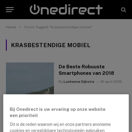
»
Home
Posts Tagged "Krasbestendige mobiel"
KRASBESTENDIGE MOBIEL
De Beste Robuuste
Smartphones van 2018
By
Lushanna Dijkstra
16 april 2018
Bij Onedirect is uw ervaring op onze website
een prioriteit
Dit is de reden waarom wij en onze partners anonieme
cookies en vergelijkbare technologieën gebruiken